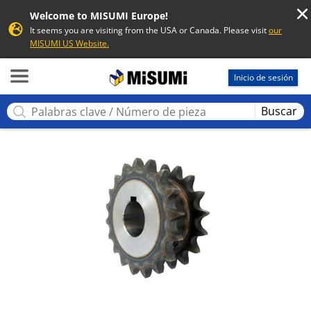
Welcome to MISUMI Europe!
It seems you are visiting from the USA or Canada. Please visit
our
MISUMI US Website.
MISUMI
Inicio de sesión
Buscar