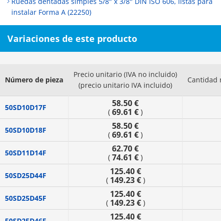
Ruedas dentadas simples 5/8" x 3/8" DIN ISO 606, listas para
instalar Forma A (22250)
Variaciones de este producto
Precio unitario (IVA no incluido)
Número de pieza
Cantidad 
(precio unitario IVA incluido)
58.50 €
50SD10D17F
69.61 €
(
)
58.50 €
50SD10D18F
69.61 €
(
)
62.70 €
50SD11D14F
74.61 €
(
)
125.40 €
50SD25D44F
149.23 €
(
)
125.40 €
50SD25D45F
149.23 €
(
)
125.40 €
50SD25D46F