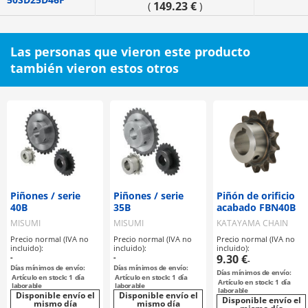
149.23 €
(
)
Las personas que vieron este producto
también vieron estos otros
Piñones / serie
Piñones / serie
Piñón de orificio
40B
35B
acabado FBN40B
MISUMI
MISUMI
KATAYAMA CHAIN
Precio normal (IVA no
Precio normal (IVA no
Precio normal (IVA no
incluido):
incluido):
incluido):
-
-
9.30 €
-
Días mínimos de envío:
Días mínimos de envío:
Días mínimos de envío:
Artículo en stock: 1 día
Artículo en stock: 1 día
Artículo en stock: 1 día
laborable
laborable
laborable
Disponible envío el
Disponible envío el
Disponible envío el
mismo día
mismo día