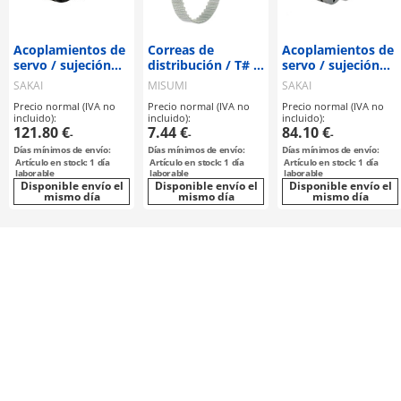
Acoplamientos de
Correas de
Acoplamientos de
servo / sujeción
distribución / T# /
servo / sujeción
por cubo / 2
PUR / acero
por cubo / 1 disco:
SAKAI
MISUMI
SAKAI
discos: acero /
acero / cuerpo:
MANUFACTURING
MANUFACTURING
Precio normal (IVA no
Precio normal (IVA no
Precio normal (IVA no
cuerpo: acero /
aluminio / TAS-C /
incluido):
incluido):
incluido):
TCD-B / SAKAI
SAKAI
121.80 €
7.44 €
84.10 €
-
-
-
MANUFACTURING
MANUFACTURING
Días mínimos de envío:
Días mínimos de envío:
Días mínimos de envío:
Artículo en stock: 1 día
Artículo en stock: 1 día
Artículo en stock: 1 día
laborable
laborable
laborable
Disponible envío el
Disponible envío el
Disponible envío el
mismo día
mismo día
mismo día