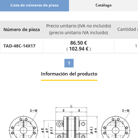
Lista de números de pieza
Catálogo
Precio unitario (IVA no incluido)
Cantidad
Número de pieza
(precio unitario IVA incluido)
86.50 €
TAD-48C-14X17
1
102.94 €
(
)
1
Información del producto