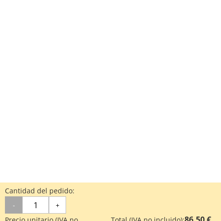
Cantidad del pedido:
-
+
86.50 €
Precio unitario (IVA no
Total (IVA no incluido):