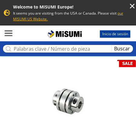
Welcome to MISUMI Europe!
It seems you are visiting from the USA or Canada. Please visit
our
MISUMI US Website.
MISUMI
Inicio de sesión
Buscar