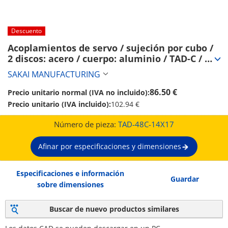
Descuento
Acoplamientos de servo / sujeción por cubo / 
2 discos: acero / cuerpo: aluminio / TAD-C / 
SAKAI MANUFACTURING (TAD-48C-14X17)
SAKAI MANUFACTURING
86.50 €
Precio unitario normal (IVA no incluido):
Precio unitario (IVA incluido):
102.94 €
Número de pieza:
TAD-48C-14X17
Afinar por especificaciones y dimensiones
Especificaciones e información
Guardar
sobre dimensiones
Buscar de nuevo productos similares