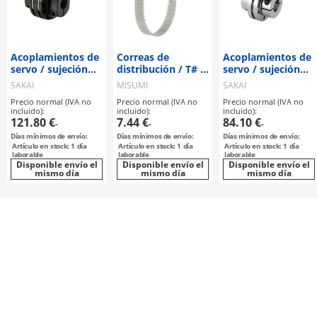
Acoplamientos de
Correas de
Acoplamientos de
servo / sujeción
distribución / T# /
servo / sujeción
por cubo / 2
PUR / acero
por cubo / 1 disco:
SAKAI
MISUMI
SAKAI
discos: acero /
acero / cuerpo:
MANUFACTURING
MANUFACTURING
Precio normal (IVA no
Precio normal (IVA no
Precio normal (IVA no
cuerpo: acero /
aluminio / TAS-C /
incluido):
incluido):
incluido):
TCD-B / SAKAI
SAKAI
121.80 €
7.44 €
84.10 €
-
-
-
MANUFACTURING
MANUFACTURING
Días mínimos de envío:
Días mínimos de envío:
Días mínimos de envío:
Artículo en stock: 1 día
Artículo en stock: 1 día
Artículo en stock: 1 día
laborable
laborable
laborable
Disponible envío el
Disponible envío el
Disponible envío el
mismo día
mismo día
mismo día