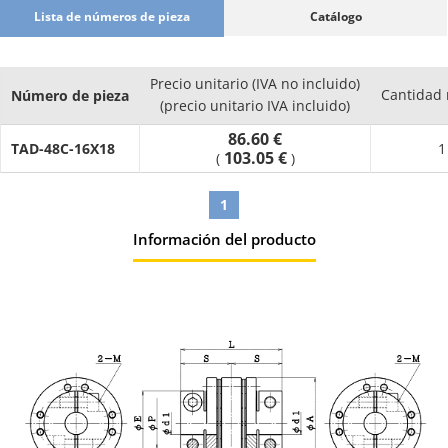
Lista de números de pieza
Catálogo
Precio unitario (IVA no incluido)
Cantidad
Número de pieza
(precio unitario IVA incluido)
86.60 €
TAD-48C-16X18
1
103.05 €
(
)
1
Información del producto