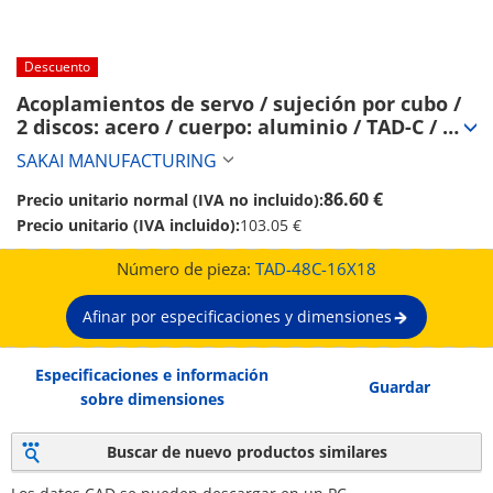
Descuento
Acoplamientos de servo / sujeción por cubo / 
2 discos: acero / cuerpo: aluminio / TAD-C / 
SAKAI MANUFACTURING (TAD-48C-16X18)
SAKAI MANUFACTURING
86.60 €
Precio unitario normal (IVA no incluido):
Precio unitario (IVA incluido):
103.05 €
Número de pieza:
TAD-48C-16X18
Afinar por especificaciones y dimensiones
Especificaciones e información
Guardar
sobre dimensiones
Buscar de nuevo productos similares