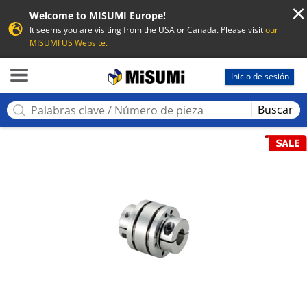
Welcome to MISUMI Europe!
It seems you are visiting from the USA or Canada. Please visit
our
MISUMI US Website.
MISUMI
Inicio de sesión
Buscar