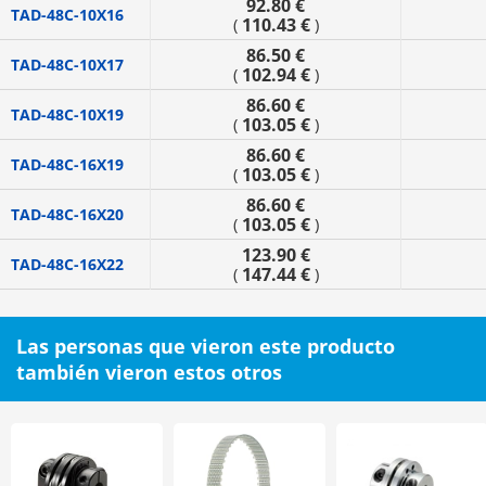
92.80 €
TAD-48C-10X16
110.43 €
(
)
86.50 €
TAD-48C-10X17
102.94 €
(
)
86.60 €
TAD-48C-10X19
103.05 €
(
)
86.60 €
TAD-48C-16X19
103.05 €
(
)
86.60 €
TAD-48C-16X20
103.05 €
(
)
123.90 €
TAD-48C-16X22
147.44 €
(
)
Las personas que vieron este producto
también vieron estos otros