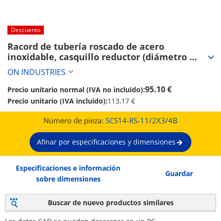
Descuento
Racord de tubería roscado de acero 
inoxidable, casquillo reductor (diámetro 
exterior diferencial) RS (SCS14-RS-11/2X3/4B)
ON INDUSTRIES
95.10 €
Precio unitario normal (IVA no incluido):
Precio unitario (IVA incluido):
113.17 €
Número de pieza:
SCS14-RS-11/2X3/4B
Afinar por especificaciones y dimensiones
Especificaciones e información
Guardar
sobre dimensiones
Buscar de nuevo productos similares