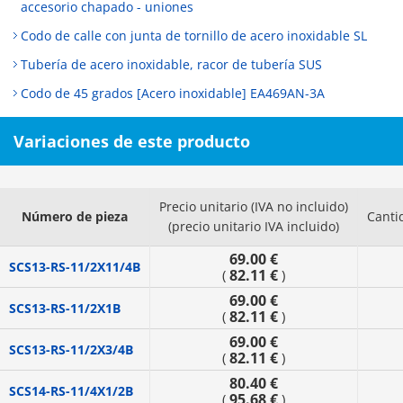
accesorio chapado - uniones
Codo de calle con junta de tornillo de acero inoxidable SL
Tubería de acero inoxidable, racor de tubería SUS
Codo de 45 grados [Acero inoxidable] EA469AN-3A
Variaciones de este producto
Precio unitario (IVA no incluido)
Número de pieza
Canti
(precio unitario IVA incluido)
69.00 €
SCS13-RS-11/2X11/4B
82.11 €
(
)
69.00 €
SCS13-RS-11/2X1B
82.11 €
(
)
69.00 €
SCS13-RS-11/2X3/4B
82.11 €
(
)
80.40 €
SCS14-RS-11/4X1/2B
95.68 €
(
)