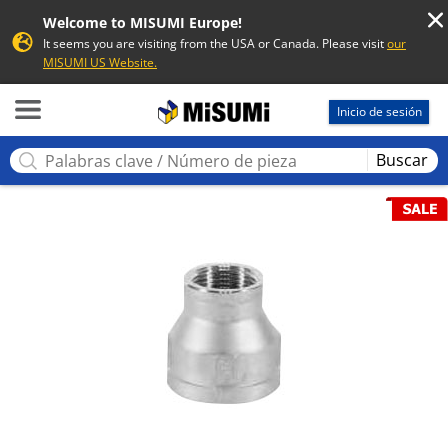
Welcome to MISUMI Europe!
It seems you are visiting from the USA or Canada. Please visit
our
MISUMI US Website.
MISUMI
Inicio de sesión
Buscar