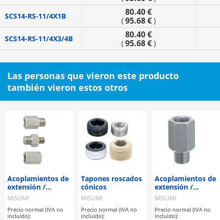
80.40 €
SCS14-RS-11/4X1B
95.68 €
(
)
80.40 €
SCS14-RS-11/4X3/4B
95.68 €
(
)
Las personas que vieron este producto
también vieron estos otros
Acoplamientos de
Tapones roscados
Acoplamientos de
extensión /
cónicos
extensión /
longitud
longitud
MISUMI
MISUMI
MISUMI
configurable
seleccionable
Precio normal (IVA no
Precio normal (IVA no
Precio normal (IVA no
incluido):
incluido):
incluido):