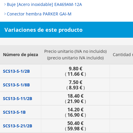
Buje [Acero inoxidable] EA469AM-12A
Conector hembra PARKER GAI-M
Variaciones de este producto
Precio unitario (IVA no incluido)
Número de pieza
Cantidad 
(precio unitario IVA incluido)
9.80 €
SCS13-S-1/2B
11.66 €
(
)
7.50 €
SCS13-S-1/8B
8.93 €
(
)
18.40 €
SCS13-S-11/2B
21.90 €
(
)
14.20 €
SCS13-S-1B
16.90 €
(
)
50.40 €
SCS13-S-21/2B
59.98 €
(
)