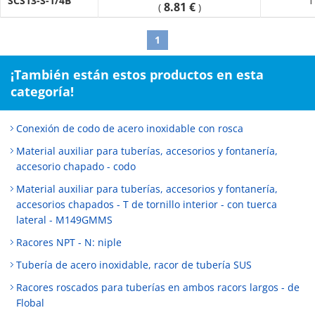
SCS13-S-1/4B
1
8.81 €
(
)
1
¡También están estos productos en esta
categoría!
Conexión de codo de acero inoxidable con rosca
Material auxiliar para tuberías, accesorios y fontanería,
accesorio chapado - codo
Material auxiliar para tuberías, accesorios y fontanería,
accesorios chapados - T de tornillo interior - con tuerca
lateral - M149GMMS
Racores NPT - N: niple
Tubería de acero inoxidable, racor de tubería SUS
Racores roscados para tuberías en ambos racors largos - de
Flobal