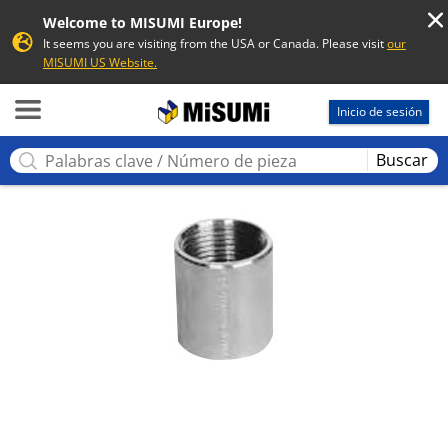
Welcome to MISUMI Europe!
It seems you are visiting from the USA or Canada. Please visit
our
MISUMI US Website.
MISUMI
Inicio de sesión
Buscar