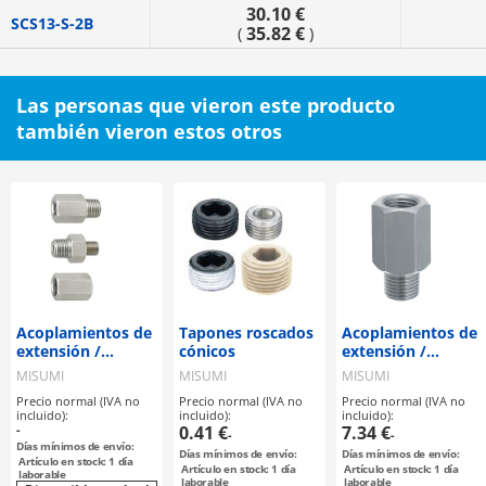
30.10 €
SCS13-S-2B
35.82 €
(
)
Las personas que vieron este producto
también vieron estos otros
Acoplamientos de
Tapones roscados
Acoplamientos de
extensión /
cónicos
extensión /
longitud
longitud
MISUMI
MISUMI
MISUMI
configurable
seleccionable
Precio normal (IVA no
Precio normal (IVA no
Precio normal (IVA no
incluido):
incluido):
incluido):
-
0.41 €
7.34 €
-
-
Días mínimos de envío:
Días mínimos de envío:
Días mínimos de envío:
Artículo en stock: 1 día
Artículo en stock: 1 día
Artículo en stock: 1 día
laborable
laborable
laborable