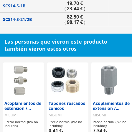
19.70 €
SCS14-S-1B
23.44 €
(
)
82.50 €
SCS14-S-21/2B
98.17 €
(
)
Las personas que vieron este producto
también vieron estos otros
Acoplamientos de
Tapones roscados
Acoplamientos de
extensión /
cónicos
extensión /
longitud
longitud
MISUMI
MISUMI
MISUMI
configurable
seleccionable
Precio normal (IVA no
Precio normal (IVA no
Precio normal (IVA no
incluido):
incluido):
incluido):
-
0.41 €
7.34 €
-
-