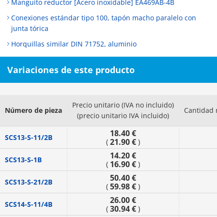
Manguito reductor [Acero inoxidable] EA469AB-4B
Conexiones estándar tipo 100, tapón macho paralelo con
junta tórica
Horquillas similar DIN 71752, aluminio
Variaciones de este producto
Precio unitario (IVA no incluido)
Número de pieza
Cantidad 
(precio unitario IVA incluido)
18.40 €
SCS13-S-11/2B
21.90 €
(
)
14.20 €
SCS13-S-1B
16.90 €
(
)
50.40 €
SCS13-S-21/2B
59.98 €
(
)
26.00 €
SCS14-S-11/4B
30.94 €
(
)