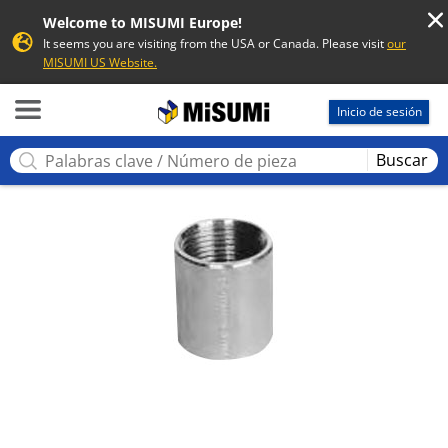
Welcome to MISUMI Europe!
It seems you are visiting from the USA or Canada. Please visit
our
MISUMI US Website.
MISUMI
Inicio de sesión
Buscar