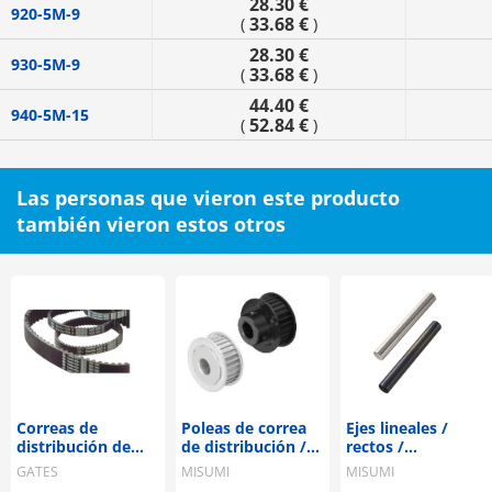
28.30 €
920-5M-9
33.68 €
(
)
28.30 €
930-5M-9
33.68 €
(
)
44.40 €
940-5M-15
52.84 €
(
)
Las personas que vieron este producto
también vieron estos otros
Correas de
Poleas de correa
Ejes lineales /
distribución de
de distribución /
rectos /
alto rendimiento /
AT5, AT10 / polea
mecanizado
GATES
MISUMI
MISUMI
Powergrip /
con brida
seleccionable