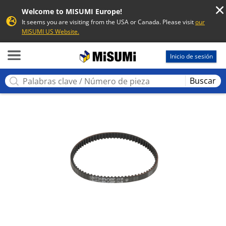
Welcome to MISUMI Europe!
It seems you are visiting from the USA or Canada. Please visit
our
MISUMI US Website.
MISUMI
Inicio de sesión
Buscar