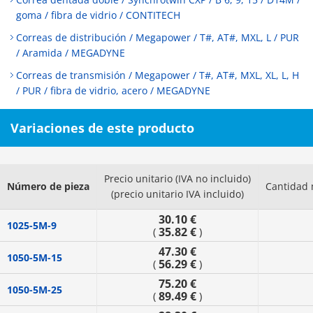
goma / fibra de vidrio / CONTITECH
Correas de distribución / Megapower / T#, AT#, MXL, L / PUR
/ Aramida / MEGADYNE
Correas de transmisión / Megapower / T#, AT#, MXL, XL, L, H
/ PUR / fibra de vidrio, acero / MEGADYNE
Variaciones de este producto
Precio unitario (IVA no incluido)
Número de pieza
Cantidad 
(precio unitario IVA incluido)
30.10 €
1025-5M-9
35.82 €
(
)
47.30 €
1050-5M-15
56.29 €
(
)
75.20 €
1050-5M-25
89.49 €
(
)