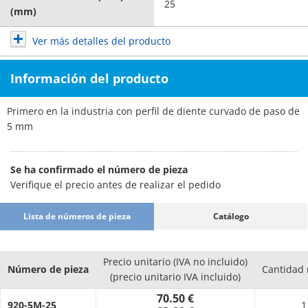
25
(mm)
Ver más detalles del producto
Información del producto
Primero en la industria con perfil de diente curvado de paso de
5 mm
Se ha confirmado el número de pieza
Verifique el precio antes de realizar el pedido
Lista de números de pieza
Catálogo
Precio unitario (IVA no incluido)
Número de pieza
Cantidad
(precio unitario IVA incluido)
70.50 €
920-5M-25
1