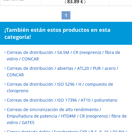
83.89 €
(
)
1
¡También están estos productos en esta
categoría!
Correas de distribución / S4.5M / CR (neopreno) / fibra de
vidrio / CONCAR
Correas de distribución / abiertas / ATL20 / PUR / acero /
CONCAR
Correas de distribución / ISO 5296 / H / compuesto de
cloropreno
Correas de distribución / ISO 17396 / AT10 / poliuretano
Correas de sincronización de alto rendimiento /
Empuñadura de potencia / HTD#M / CR (neopreno) / fibra de
vidrio / GATES
Correa dentada doble / Synchrotwin CXP / B 6, 9, 15 / D14M /