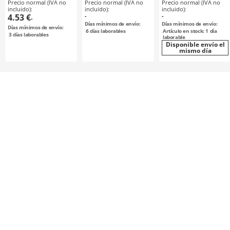
Precio normal (IVA no
Precio normal (IVA no
Precio normal (IVA no
HTD#M / CR
deseleccionable /
incluido):
incluido):
incluido):
(neopreno) / fibra
configurable /
4.53 €
-
-
-
de vidrio / GATES /
aluminio
Días mínimos de envío:
Días mínimos de envío:
Días mínimos de envío:
“ISO 9563
6
días laborables
Artículo en stock: 1 día
3
días laborables
laborable
Disponible envío el
mismo día