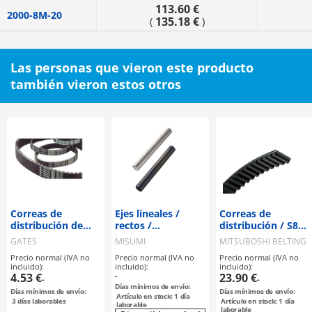
113.60 €
2000-8M-20
135.18 €
(
)
Las personas que vieron este producto
también vieron estos otros
Correas de
Ejes lineales /
Correas de
distribución de
rectos /
distribución / S8M
alto rendimiento /
mecanizado
/ Goma / Fibra de
GATES
MISUMI
MITSUBOSHI BELTING
Powergrip /
seleccionable
vidrio /
Precio normal (IVA no
Precio normal (IVA no
Precio normal (IVA no
HTD#M / CR
MITSUBOSHI
incluido):
incluido):
incluido):
(neopreno) / fibra
BELTING
4.53 €
-
23.90 €
-
-
de vidrio / GATES /
Días mínimos de envío:
Días mínimos de envío:
Días mínimos de envío:
“ISO 9563
Artículo en stock: 1 día
3
días laborables
Artículo en stock: 1 día
laborable
laborable