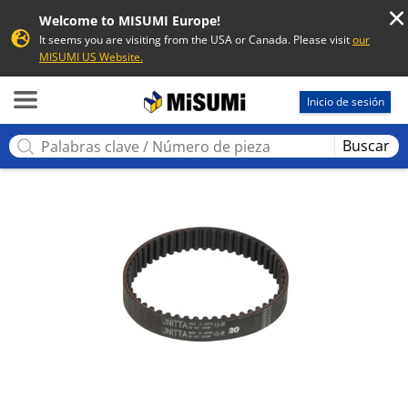
Welcome to MISUMI Europe!
It seems you are visiting from the USA or Canada. Please visit
our
MISUMI US Website.
MISUMI
Inicio de sesión
Buscar