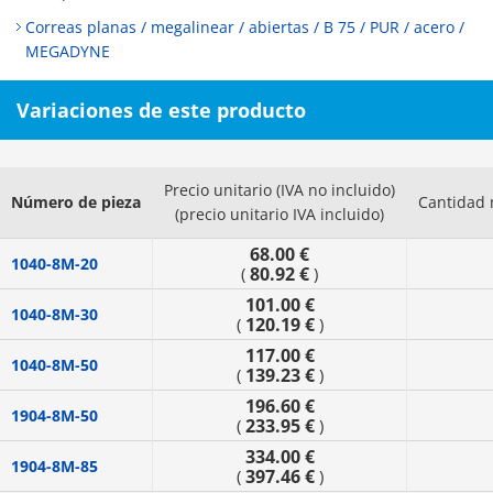
Correas planas / megalinear / abiertas / B 75 / PUR / acero /
MEGADYNE
Variaciones de este producto
Precio unitario (IVA no incluido)
Número de pieza
Cantidad 
(precio unitario IVA incluido)
68.00 €
1040-8M-20
80.92 €
(
)
101.00 €
1040-8M-30
120.19 €
(
)
117.00 €
1040-8M-50
139.23 €
(
)
196.60 €
1904-8M-50
233.95 €
(
)
334.00 €
1904-8M-85
397.46 €
(
)