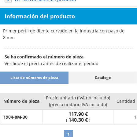
Información del producto
Primer perfil de diente curvado en la industria con paso de
8 mm
Se ha confirmado el número de pieza
Verifique el precio antes de realizar el pedido
Lista de números de pieza
Catálogo
Precio unitario (IVA no incluido)
Número de pieza
Cantidad
(precio unitario IVA incluido)
117.90 €
1904-8M-30
1
140.30 €
(
)
1