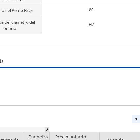
80
ro del Perno B (φ)
ia del diámetro del
H7
orificio
da
1
Diámetro del
Precio unitario