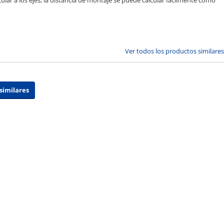
ular a los ejes, la distancia de montaje se puede calcular fácilmente como
Ver todos los productos similares
similares