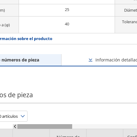
25
mm)
Diámet
Toleranc
40
 a (φ)
rmación sobre el producto
e números de pieza
Información detalla
os de pieza