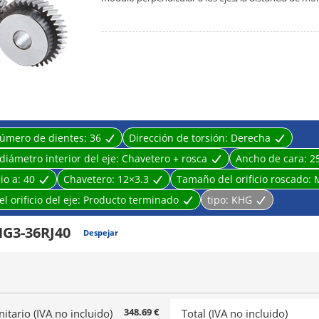
sustituirlo por un engranaje recto de la misma espec
úmero de dientes:
36
Dirección de torsión:
Derecha
diámetro interior del eje:
Chavetero + rosca
Ancho de cara:
2
cio a:
40
Chavetero:
12×3.3
Tamaño del orificio roscado:
l orificio del eje:
Producto terminado
tipo:
KHG
G3-36RJ40
Despejar
348.69 €
nitario (IVA no incluido)
Total (IVA no incluido)