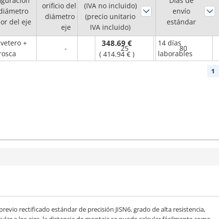
iguración
Diámetro del
Días de
orificio del eje,
(IVA no incluido)
Ancho de cara
 diámetro
Perno B
envío
diámetro del
(precio unitario
(mm)
ior del eje
estándar
(φ)
eje
IVA incluido)
vetero +
348.69 €
14 días
-
25
80
rosca
laborables
(
414.94 €
)
1
evio rectificado estándar de precisión JISN6, grado de alta resistencia,