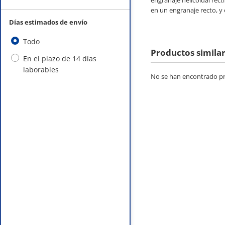
engranaje helicoidal rect
en un engranaje recto, y 
Días estimados de envío
Todo
Productos simila
En el plazo de 14 días
laborables
No se han encontrado pro