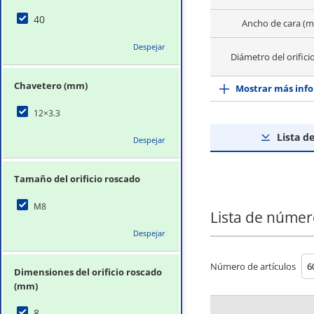
40
Ancho de cara (
Despejar
Diámetro del orificio
Chavetero (mm)
Mostrar más info
12×3.3
Lista d
Despejar
Tamaño del orificio roscado
M8
Lista de númer
Despejar
Número de artículos
Dimensiones del orificio roscado
(mm)
8