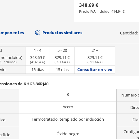
348.69 €
Precio IVA incluido:
414.94 €
componentes
Productos similares
Cantidad:
d
1 - 4
5 - 20
21+
 no incluido)
348.69 €
329.11 €
329.11 €
A incluido
)
(
414.94 €
)
(
391.64 €
)
(
391.64 €
)
vío
15 días
15 días
Consultar en vivo
mensiones de KHG3-36RJ40
3
Número d
Acero
Dire
Termotratado, templado por inducción
ico
Die
Configu
Óxido negro
rficie
in