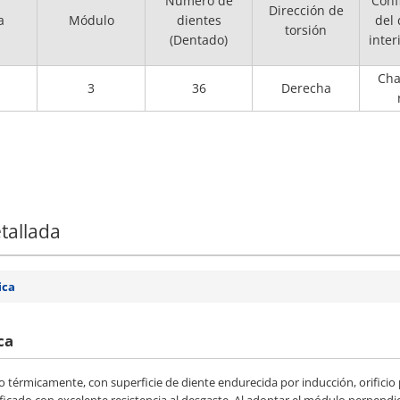
Número de
Conf
Dirección de
a
Módulo
dientes
del
torsión
(Dentado)
inter
Cha
3
36
Derecha
tallada
ica
ca
térmicamente, con superficie de diente endurecida por inducción, orificio pr