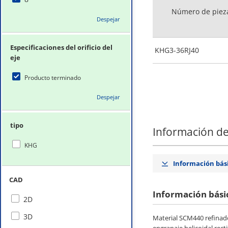
Número de piez
Despejar
Especificaciones del orificio del
KHG3-36RJ40
eje
Producto terminado
Despejar
tipo
Información de
KHG
Información bás
CAD
Información bási
2D
3D
Material SCM440 refinado 