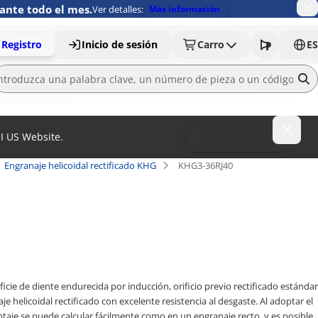
ante todo el mes.
Ver detalles:
Más información
Registro
Inicio de sesión
Carro
ES
MI US Website.
To MISUMI US
Engranaje helicoidal rectificado KHG
KHG3-36RJ40
ie de diente endurecida por inducción, orificio previo rectificado estándar
je helicoidal rectificado con excelente resistencia al desgaste. Al adoptar el
ntaje se puede calcular fácilmente como en un engranaje recto, y es posible