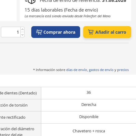
Fecha de envío de referencia:
31.08.2026
15 días laborables (Fecha de envío)
La mercancía está siendo enviada desde Fráncfort del Meno
Comprar ahora
Añadir al carro
* Información sobre
días de envío, gastos de envío
y
precios
36
e dientes (Dentado)
Derecha
cción de torsión
Disponible
nte rectificado
ración del diámetro
Chavetero + rosca
terior del eje