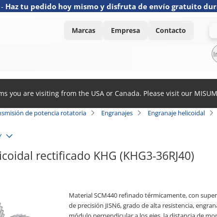
-
Haz tu pedido hoy mismo y disfruta de envío gratuito dur
Marcas
Empresa
Contacto
ems you are visiting from the USA or Canada. Please visit our MISU
nsmisión de potencia rotatoria
Engranajes
Engranaje helicoidal
Y
icoidal rectificado KHG (KHG3-36RJ40)
Material SCM440 refinado térmicamente, con superfic
de precisión JISN6, grado de alta resistencia, engrana
módulo perpendicular a los ejes, la distancia de mo