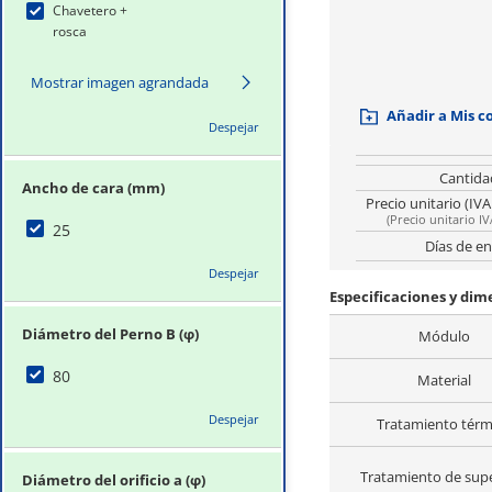
Chavetero +
rosca
Mostrar imagen agrandada
Añadir a Mis 
Despejar
Cantida
Ancho de cara (mm)
Precio unitario (IVA
(
Precio unitario IV
25
Días de en
Despejar
Especificaciones y di
Diámetro del Perno B (φ)
Módulo
80
Material
Despejar
Tratamiento térm
Tratamiento de supe
Diámetro del orificio a (φ)