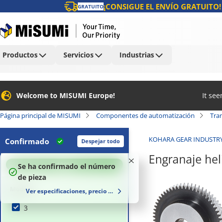
¡CONSIGUE EL ENVÍO GRATUITO!
GRATUITO
Productos
Servicios
Industrias
Welcome to MISUMI Europe!
It se
Página principal de MISUMI
Componentes de automatización
Tra
KOHARA GEAR INDUSTR
Confirmado
Despejar todo
Engranaje hel
100
%
Se ha confirmado el número
de pieza
Módulo
Ver especificaciones, precio y plazo de entrega
3