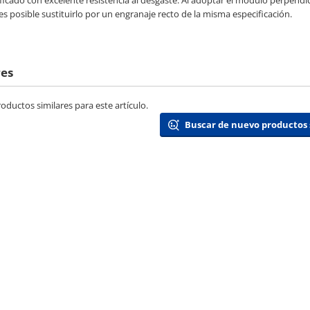
ificado con excelente resistencia al desgaste. Al adoptar el módulo perpendic
es posible sustituirlo por un engranaje recto de la misma especificación.
res
ductos similares para este artículo.
Buscar de nuevo productos 