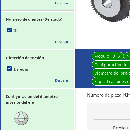
Despejar
Número de dientes (Dentado)
36
Despejar
Módulo :
3
N
Dirección de torsión
Configuración del 
Derecha
Diámetro del orifi
Despejar
Especificaciones de
KH
Número de pieza
:
Configuración del diámetro
interior del eje
Precio u