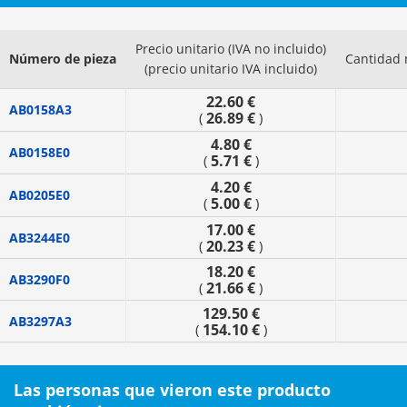
Precio unitario (IVA no incluido)
Número de pieza
Cantidad 
(precio unitario IVA incluido)
22.60 €
AB0158A3
26.89 €
(
)
4.80 €
AB0158E0
5.71 €
(
)
4.20 €
AB0205E0
5.00 €
(
)
17.00 €
AB3244E0
20.23 €
(
)
18.20 €
AB3290F0
21.66 €
(
)
129.50 €
AB3297A3
154.10 €
(
)
Las personas que vieron este producto