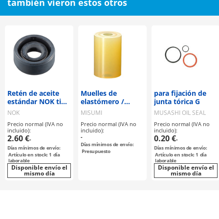
también vieron estos otros
Retén de aceite
Muelles de
para fijación de
estándar NOK tipo
elastómero /
junta tórica G
SC
cilíndricos /
NOK
MISUMI
MUSASHI OIL SEAL
poliuretano A90 /
MFG
Precio normal (IVA no
Precio normal (IVA no
Precio normal (IVA no
versión económica
incluido):
incluido):
incluido):
2.60 €
-
0.20 €
-
-
Días mínimos de envío:
Días mínimos de envío:
Días mínimos de envío:
Presupuesto
Artículo en stock: 1 día
Artículo en stock: 1 día
laborable
laborable
Disponible envío el
Disponible envío el
mismo día
mismo día