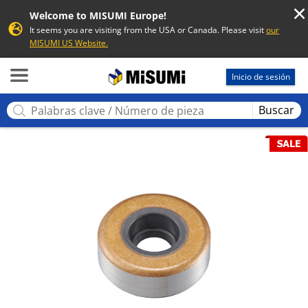
Welcome to MISUMI Europe!
It seems you are visiting from the USA or Canada. Please visit
our
MISUMI US Website.
MISUMI
Inicio de sesión
Buscar