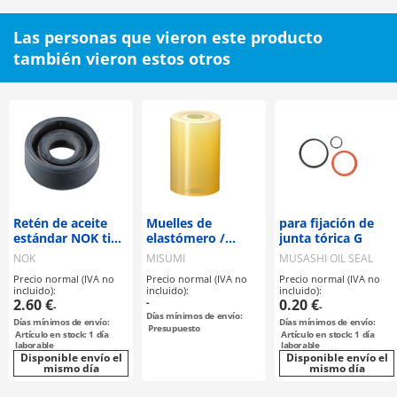
Las personas que vieron este producto
también vieron estos otros
Retén de aceite
Muelles de
para fijación de
estándar NOK tipo
elastómero /
junta tórica G
SC
cilíndricos /
NOK
MISUMI
MUSASHI OIL SEAL
poliuretano A90 /
MFG
Precio normal (IVA no
Precio normal (IVA no
Precio normal (IVA no
versión económica
incluido):
incluido):
incluido):
2.60 €
-
0.20 €
-
-
Días mínimos de envío:
Días mínimos de envío:
Días mínimos de envío:
Presupuesto
Artículo en stock: 1 día
Artículo en stock: 1 día
laborable
laborable
Disponible envío el
Disponible envío el
mismo día
mismo día