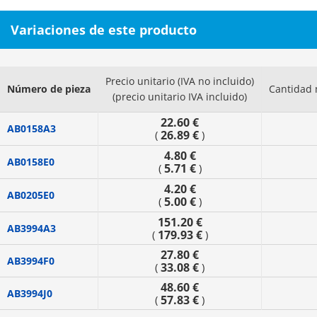
Variaciones de este producto
Precio unitario (IVA no incluido)
Número de pieza
Cantidad 
(precio unitario IVA incluido)
22.60 €
AB0158A3
26.89 €
(
)
4.80 €
AB0158E0
5.71 €
(
)
4.20 €
AB0205E0
5.00 €
(
)
151.20 €
AB3994A3
179.93 €
(
)
27.80 €
AB3994F0
33.08 €
(
)
48.60 €
AB3994J0
57.83 €
(
)