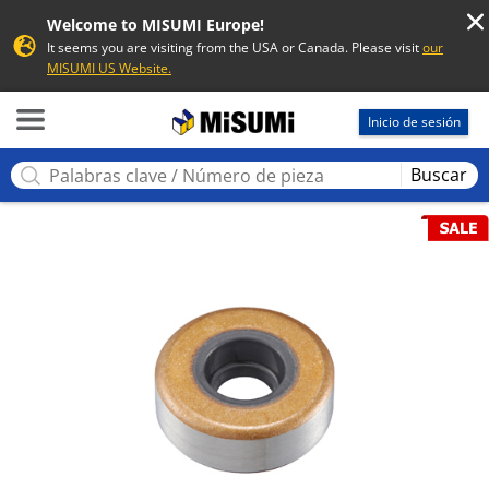
Welcome to MISUMI Europe!
It seems you are visiting from the USA or Canada. Please visit
our
MISUMI US Website.
MISUMI
Inicio de sesión
Buscar