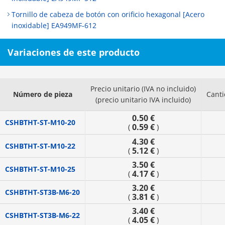
Tornillo de cabeza de botón con orificio hexagonal [Acero
inoxidable] EA949MF-612
Variaciones de este producto
Precio unitario (IVA no incluido)
Número de pieza
Cant
(precio unitario IVA incluido)
0.50 €
CSHBTHT-ST-M10-20
0.59 €
(
)
4.30 €
CSHBTHT-ST-M10-22
5.12 €
(
)
3.50 €
CSHBTHT-ST-M10-25
4.17 €
(
)
3.20 €
CSHBTHT-ST3B-M6-20
3.81 €
(
)
3.40 €
CSHBTHT-ST3B-M6-22
4.05 €
(
)