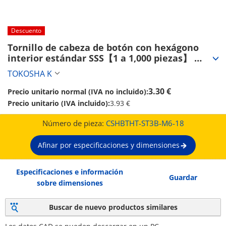
Descuento
Tornillo de cabeza de botón con hexágono 
interior estándar SSS【1 a 1,000 piezas】 
(CSHBTHT-ST3B-M6-18)
TOKOSHA K
3.30 €
Precio unitario normal (IVA no incluido):
Precio unitario (IVA incluido):
3.93 €
Número de pieza:
CSHBTHT-ST3B-M6-18
Afinar por especificaciones y dimensiones
Especificaciones e información
Guardar
sobre dimensiones
Buscar de nuevo productos similares