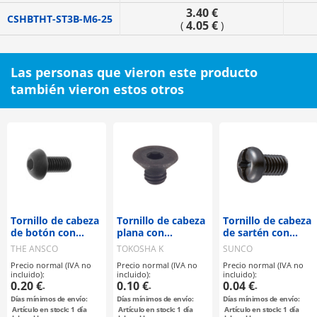
3.40 €
CSHBTHT-ST3B-M6-25
4.05 €
(
)
Las personas que vieron este producto
también vieron estos otros
Tornillo de cabeza
Tornillo de cabeza
Tornillo de cabeza
de botón con
plana con
de sartén con
hexágono interior
hexágono interior
ranura
THE ANSCO
TOKOSHA K
SUNCO
estándar SSS
estándar SSS
cruzada/recta
Precio normal (IVA no
Precio normal (IVA no
Precio normal (IVA no
incluido):
incluido):
incluido):
0.20 €
0.10 €
0.04 €
-
-
-
Días mínimos de envío:
Días mínimos de envío:
Días mínimos de envío:
Artículo en stock: 1 día
Artículo en stock: 1 día
Artículo en stock: 1 día