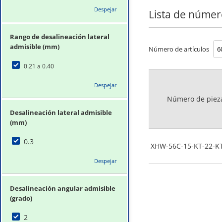
Despejar
Lista de númer
Rango de desalineación lateral
admisible (mm)
Número de artículos
0.21 a 0.40
Despejar
Número de piez
Desalineación lateral admisible
(mm)
0.3
XHW-56C-15-KT-22-K
Despejar
Desalineación angular admisible
(grado)
2