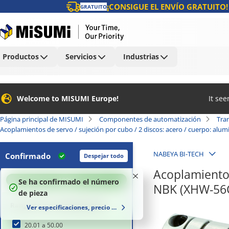
¡CONSIGUE EL ENVÍO GRATUITO!
GRATUITO
Productos
Servicios
Industrias
Welcome to MISUMI Europe!
It se
Página principal de MISUMI
Componentes de automatización
Tra
Acoplamientos de servo / sujeción por cubo / 2 discos: acero / cuerpo: alu
NABEYA BI-TECH
Confirmado
Despejar todo
Acoplamientos
100
%
Se ha confirmado el número
NBK (XHW-56C
de pieza
Rango de par admisible (Nm)
Ver especificaciones, precio y plazo de entrega
20.01 a 50.00