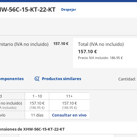
W-56C-15-KT-22-KT
Despejar
157.10 €
nitario (IVA no incluido)
Total (IVA no incluido)
157.10 €
Precio IVA incluido:
186.95 €
componentes
Productos similares
Cantidad:
d
1 - 10
11+
 no incluido)
157.10 €
157.10 €
A incluido
)
(
186.95 €
)
(
186.95 €
)
vío
11 días
Consultar en vivo
mensiones de XHW-56C-15-KT-22-KT