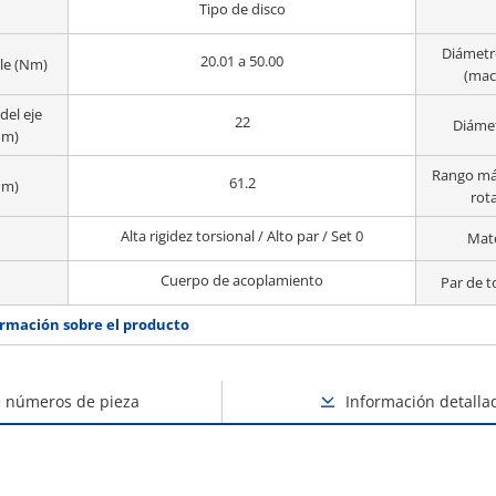
Tipo de disco
Diámetro
20.01 a 50.00
le (Nm)
(mac
del eje
22
Diámet
mm)
Rango má
61.2
mm)
rota
Alta rigidez torsional / Alto par / Set 0
Mate
Cuerpo de acoplamiento
Par de 
rmación sobre el producto
e números de pieza
Información detalla