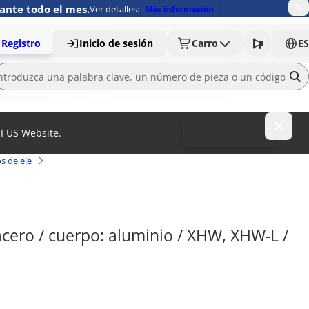
ante todo el mes.
Ver detalles:
Más información
Registro
Inicio de sesión
Carro
ES
MI US Website.
To MISUMI US
s de eje
acero / cuerpo: aluminio / XHW, XHW-L / 