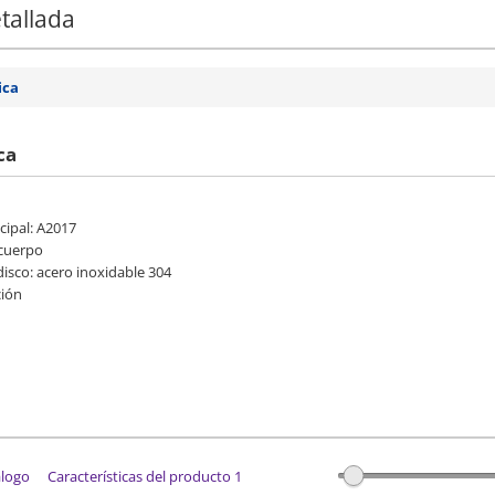
tallada
ica
ca
ncipal: A2017
 cuerpo
 disco: acero inoxidable 304
ción
álogo
Características del producto 1