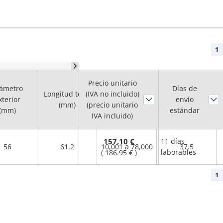
1
Precio unitario
Rango máximo
ámetro
Par de torsión
Días de
Longitud total
(IVA no incluido)
del número de
xterior
normal
envío
(mm)
(precio unitario
rotaciones
(mm)
estándar
(Nm)
IVA incluido)
(r/min.)
157.10 €
11 días
56
61.2
10,001 a 78,000
37.5
laborables
(
186.95 €
)
1