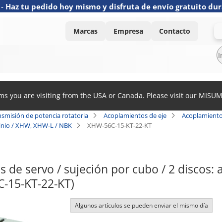
-
Haz tu pedido hoy mismo y disfruta de envío gratuito dur
Marcas
Empresa
Contacto
ems you are visiting from the USA or Canada. Please visit our MISU
nsmisión de potencia rotatoria
Acoplamientos de eje
Acoplamiento
minio / XHW, XHW-L / NBK
XHW-56C-15-KT-22-KT
 de servo / sujeción por cubo / 2 discos: 
-15-KT-22-KT)
Algunos artículos se pueden enviar el mismo día