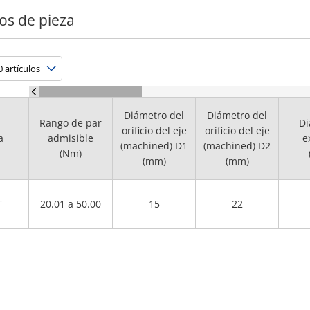
os de pieza
Diámetro del
Diámetro del
Rango de par
Di
orificio del eje
orificio del eje
a
admisible
e
(machined) D1
(machined) D2
(Nm)
(mm)
(mm)
T
20.01 a 50.00
15
22