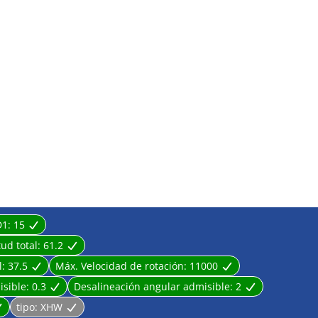
D1:
15
tud total:
61.2
l:
37.5
Máx. Velocidad de rotación:
11000
isible:
0.3
Desalineación angular admisible:
2
tipo:
XHW