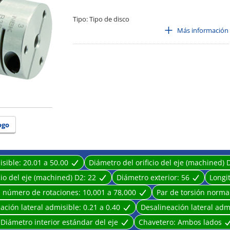
Tipo: Tipo de disco
· Material del cuerpo principal: A2017
Más información
· Acoplamiento de clase: cuerpo
· Material de la pieza del disco: acero inoxidable 304
· Estructura: tipo de sujeción
ogo
isible:
20.01 a 50.00
Diámetro del orificio del eje (machined) 
cio del eje (machined) D2:
22
Diámetro exterior:
56
Longi
 número de rotaciones:
10,001 a 78,000
Par de torsión norma
ación lateral admisible:
0.21 a 0.40
Desalineación lateral adm
:
Diámetro interior estándar del eje
Chavetero:
Ambos lados