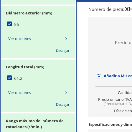
XH
Número de pieza
:
Diámetro exterior (mm)
56
Ver opciones
Precio u
Despejar
Longitud total (mm)
Añadir a Mis 
61.2
Ver opciones
Cantida
Precio unitario (IVA
(
Precio unitario IV
Despejar
Días de en
Rango máximo del número de
Especificaciones y di
rotaciones (r/min.)