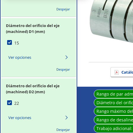
Despejar
Diámetro del orificio del eje
(machined) D1 (mm)
15
Ver opciones
Despejar
Catál
Diámetro del orificio del eje
(machined) D2 (mm)
Rango de par adm
Diámetro del orifi
22
Rango máximo del
Ver opciones
Rango de desaline
Trabajo adicional
Despejar