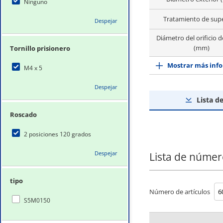
Ninguno
Tratamiento de supe
Despejar
Diámetro del orificio d
(mm)
Tornillo prisionero
Mostrar más info
M4 x 5
Despejar
Lista d
Roscado
2 posiciones 120 grados
Despejar
Lista de númer
tipo
Número de artículos
S5M0150