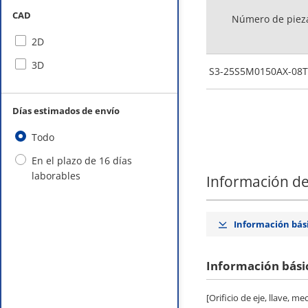
CAD
Número de piez
2D
3D
S3-25S5M0150AX-08T
Días estimados de envío
Todo
En el plazo de 16 días
laborables
Información de
Información bás
Información bási
[Orificio de eje, llave,