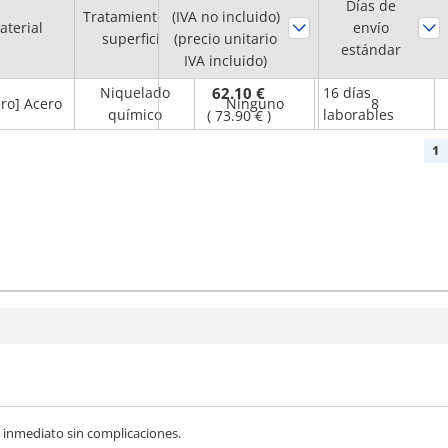
Días de
Tratamiento de
(IVA no incluido)
orificio del eje
aterial
Chavetero
envío
superficie
(precio unitario
H7
estándar
IVA incluido)
(mm)
Niquelado
62.10 €
16 días
ero] Acero
Ninguno
8
químico
laborables
(
73.90 €
)
1
e inmediato sin complicaciones.