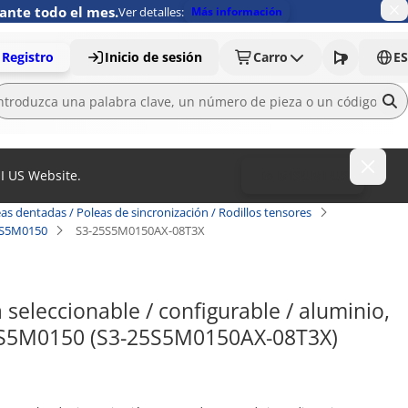
ante todo el mes.
Ver detalles:
Más información
Registro
Inicio de sesión
Carro
ES
MI US Website.
To MISUMI US
as dentadas / Poleas de sincronización / Rodillos tensores
/ S5M0150
S3-25S5M0150AX-08T3X
seleccionable / configurable / aluminio, 
/ S5M0150 (S3-25S5M0150AX-08T3X)