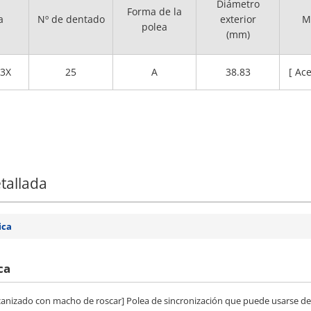
Diámetro
Forma de la
a
Nº de dentado
exterior
M
polea
(mm)
3X
25
A
38.83
[ Ac
tallada
ica
ca
 mecanizado con macho de roscar] Polea de sincronización que puede usarse d