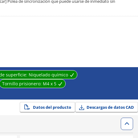
scar] Polea de sincronización que puede usarse de inmediato sin
de superficie:
Niquelado químico
Tornillo prisionero:
M4 x 5
Datos del producto
Descargas de datos CAD