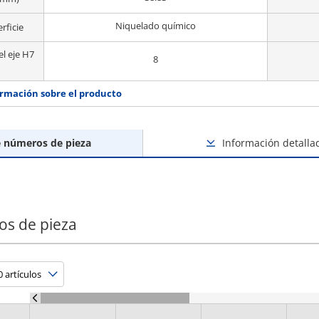
Niquelado químico
rficie
el eje H7
8
rmación sobre el producto
e números de pieza
Información detalla
os de pieza