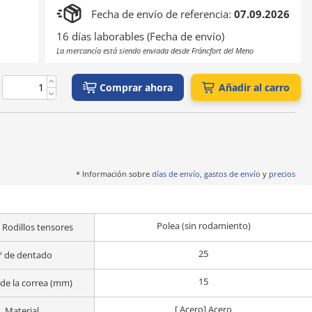
Fecha de envío de referencia:
07.09.2026
16 días laborables (Fecha de envío)
La mercancía está siendo enviada desde Fráncfort del Meno
Comprar ahora
Añadir al carro
* Información sobre
días de envío, gastos de envío
y
precios
Polea (sin rodamiento)
 Rodillos tensores
25
º de dentado
15
de la correa (mm)
[ Acero] Acero
Material