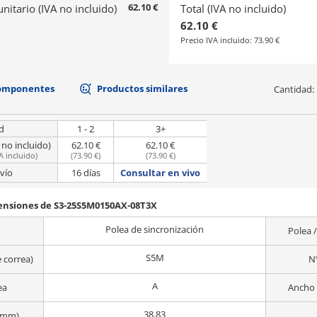
62.10 €
unitario (IVA no incluido)
Total (IVA no incluido)
62.10 €
Precio IVA incluido:
73.90 €
componentes
Productos similares
Cantidad:
d
1 - 2
3+
 no incluido)
62.10 €
62.10 €
A incluido
)
(
73.90 €
)
(
73.90 €
)
vío
16 días
Consultar en vivo
mensiones de S3-25S5M0150AX-08T3X
Polea de sincronización
Polea /
S5M
e correa)
N
A
ea
Ancho 
38.83
 (mm)