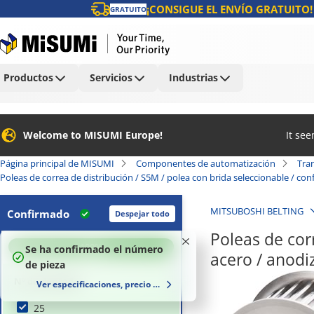
¡CONSIGUE EL ENVÍO GRATUITO!
GRATUITO
Productos
Servicios
Industrias
Welcome to MISUMI Europe!
It se
Página principal de MISUMI
Componentes de automatización
Tra
Poleas de correa de distribución / S5M / polea con brida seleccionable / c
MITSUBOSHI BELTING
Confirmado
Despejar todo
Poleas de corr
100
%
Se ha confirmado el número
acero / anod
de pieza
Nº de dentado
Ver especificaciones, precio y plazo de entrega
25