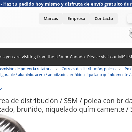
-
Haz tu pedido hoy mismo y disfruta de envío gratuito dur
Marcas
Empresa
Contacto
ems you are visiting from the USA or Canada. Please visit our MISU
nsmisión de potencia rotatoria
Correas de distribución, poleas
Pole
onfigurable / aluminio, acero / anodizado, bruñido, niquelado químicamente 
ea de distribución / S5M / polea con brida 
izado, bruñido, niquelado químicamente 