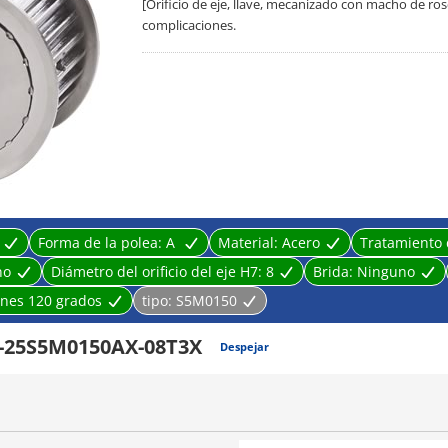
[Orificio de eje, llave, mecanizado con macho de ro
complicaciones.
Forma de la polea:
A
Material:
Acero
Tratamiento 
no
Diámetro del orificio del eje H7:
8
Brida:
Ninguno
ones 120 grados
tipo:
S5M0150
-25S5M0150AX-08T3X
Despejar