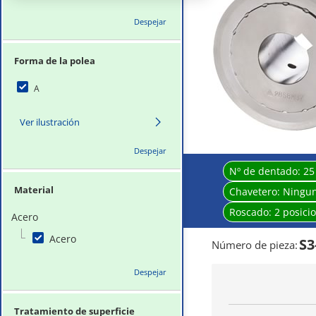
Despejar
Forma de la polea
A
Ver ilustración
Despejar
Nº de dentado:
25
Material
Chavetero:
Ningu
Roscado:
2 posici
Acero
Acero
S3
Número de pieza
:
Despejar
Tratamiento de superficie