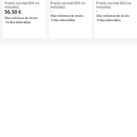
Precio normal (IVA no
Precio normal (IVA no
Precio normal (IVA no
seleccionable /
deseleccionable /
deseleccionable /
incluido):
incluido):
incluido):
configurable /
configurable /
configurable /
56.50 €
-
-
-
acero / bruñido,
aluminio, acero
aluminio
Días mínimos de envío:
Días mínimos de envío:
Días mínimos de envío:
niquelado
5
días laborables
6
días laborables
12
días laborables
químicamente /
S8M0150