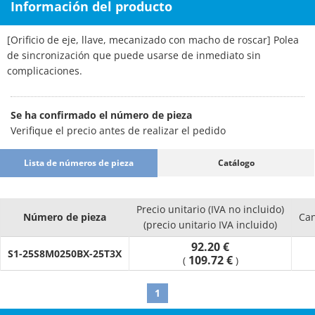
Información del producto
[Orificio de eje, llave, mecanizado con macho de roscar] Polea
de sincronización que puede usarse de inmediato sin
complicaciones.
Se ha confirmado el número de pieza
Verifique el precio antes de realizar el pedido
Lista de números de pieza
Catálogo
Precio unitario (IVA no incluido)
Número de pieza
Can
(precio unitario IVA incluido)
92.20 €
S1-25S8M0250BX-25T3X
109.72 €
(
)
1