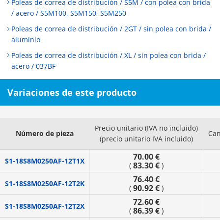
Poleas de correa de distribución / S5M / con polea con brida
/ acero / S5M100, S5M150, S5M250
Poleas de correa de distribución / 2GT / sin polea con brida /
aluminio
Poleas de correa de distribución / XL / sin polea con brida /
acero / 037BF
Variaciones de este producto
Precio unitario (IVA no incluido)
Número de pieza
Can
(precio unitario IVA incluido)
70.00 €
S1-18S8M0250AF-12T1X
83.30 €
(
)
76.40 €
S1-18S8M0250AF-12T2K
90.92 €
(
)
72.60 €
S1-18S8M0250AF-12T2X
86.39 €
(
)