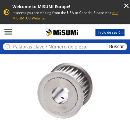
Welcome to MISUMI Europe!
It seems you are visiting from the USA or Canada. Please visit
our
MISUMI US Website.
MISUMI
Inicio de sesión
Buscar