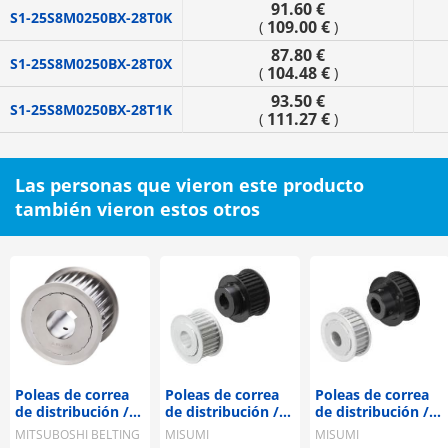
91.60 €
S1-25S8M0250BX-28T0K
109.00 €
(
)
87.80 €
S1-25S8M0250BX-28T0X
104.48 €
(
)
93.50 €
S1-25S8M0250BX-28T1K
111.27 €
(
)
Las personas que vieron este producto
también vieron estos otros
Poleas de correa
Poleas de correa
Poleas de correa
de distribución /
de distribución /
de distribución /
S8M / polea con
T5 / polea con
AT5, AT10 / polea
MITSUBOSHI BELTING
MISUMI
MISUMI
brida
brida
con brida