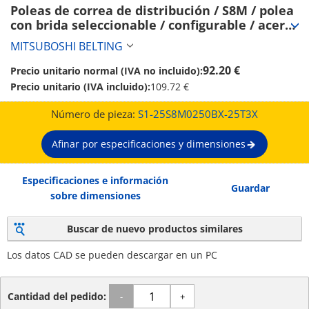
Poleas de correa de distribución / S8M / polea 
con brida seleccionable / configurable / acero 
/ bruñido, niquelado químicamente / S8M0250 
MITSUBOSHI BELTING
(S1-25S8M0250BX-25T3X)
92.20 €
Precio unitario normal (IVA no incluido):
Precio unitario (IVA incluido):
109.72 €
Número de pieza:
S1-25S8M0250BX-25T3X
Afinar por especificaciones y dimensiones
Especificaciones e información
Guardar
sobre dimensiones
Buscar de nuevo productos similares
Los datos CAD se pueden descargar en un PC
Cantidad del pedido:
-
+