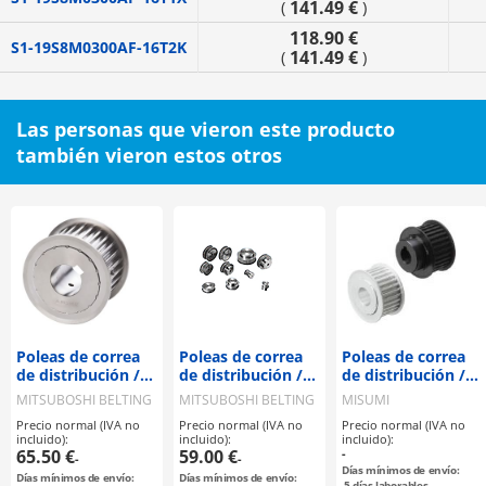
141.49 €
(
)
118.90 €
S1-19S8M0300AF-16T2K
141.49 €
(
)
Las personas que vieron este producto
también vieron estos otros
Poleas de correa
Poleas de correa
Poleas de correa
de distribución /
de distribución /
de distribución /
S8M / polea con
S8M / polea con
T5 / polea con
MITSUBOSHI BELTING
MITSUBOSHI BELTING
MISUMI
brida
brida
brida
Precio normal (IVA no
Precio normal (IVA no
Precio normal (IVA no
seleccionable /
seleccionable /
deseleccionable /
incluido):
incluido):
incluido):
configurable /
configurable /
configurable /
65.50 €
59.00 €
-
-
-
acero / bruñido,
acero
aluminio, acero
Días mínimos de envío:
Días mínimos de envío:
Días mínimos de envío:
niquelado
5
días laborables