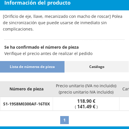
Información del producto
[Orificio de eje, llave, mecanizado con macho de roscar] Polea
de sincronización que puede usarse de inmediato sin
complicaciones.
Se ha confirmado el número de pieza
Verifique el precio antes de realizar el pedido
Lista de números de pieza
Catálogo
Precio unitario (IVA no incluido)
Número de pieza
Can
(precio unitario IVA incluido)
118.90 €
S1-19S8M0300AF-16T0X
141.49 €
(
)
1