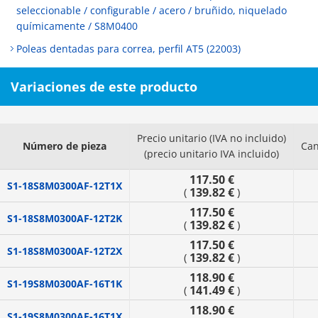
seleccionable / configurable / acero / bruñido, niquelado
químicamente / S8M0400
Poleas dentadas para correa, perfil AT5 (22003)
Variaciones de este producto
Precio unitario (IVA no incluido)
Número de pieza
Can
(precio unitario IVA incluido)
117.50 €
S1-18S8M0300AF-12T1X
139.82 €
(
)
117.50 €
S1-18S8M0300AF-12T2K
139.82 €
(
)
117.50 €
S1-18S8M0300AF-12T2X
139.82 €
(
)
118.90 €
S1-19S8M0300AF-16T1K
141.49 €
(
)
118.90 €
S1-19S8M0300AF-16T1X