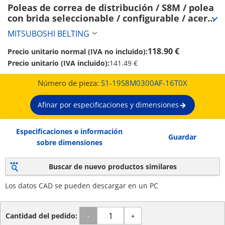
Poleas de correa de distribución / S8M / polea 
con brida seleccionable / configurable / acero 
/ bruñido, niquelado químicamente / S8M0300 
MITSUBOSHI BELTING
(S1-19S8M0300AF-16T0X)
118.90 €
Precio unitario normal (IVA no incluido):
Precio unitario (IVA incluido):
141.49 €
Número de pieza:
S1-19S8M0300AF-16T0X
Afinar por especificaciones y dimensiones
Especificaciones e información
Guardar
sobre dimensiones
Buscar de nuevo productos similares
Los datos CAD se pueden descargar en un PC
Cantidad del pedido:
-
+