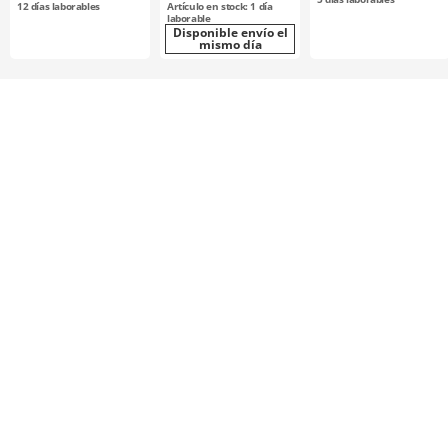
12
días laborables
Artículo en stock: 1 día
químicamente /
laborable
S8M0250
Disponible envío el
mismo día