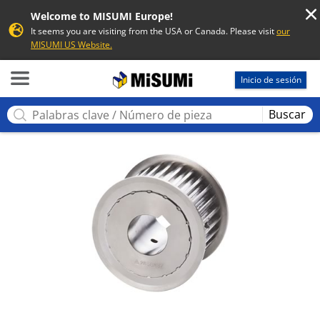
Welcome to MISUMI Europe!
It seems you are visiting from the USA or Canada. Please visit
our
MISUMI US Website.
MISUMI
Inicio de sesión
Buscar