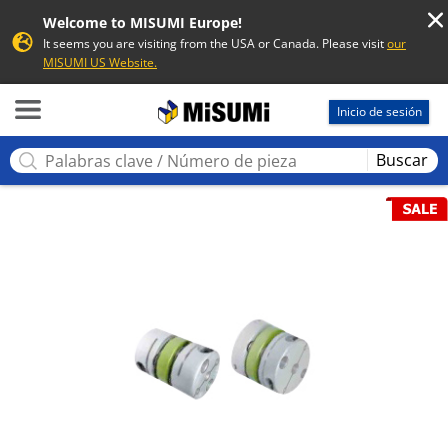
Welcome to MISUMI Europe!
It seems you are visiting from the USA or Canada. Please visit
our
MISUMI US Website.
MISUMI
Inicio de sesión
Buscar