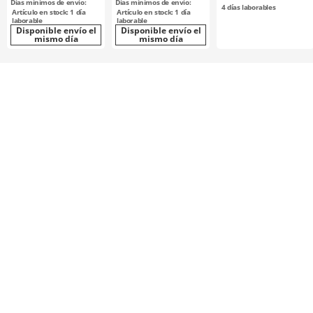
Días mínimos de envío:
Días mínimos de envío:
rosca interna
4
días laborables
Artículo en stock: 1 día
Artículo en stock: 1 día
laborable
laborable
Disponible envío el
Disponible envío el
mismo día
mismo día