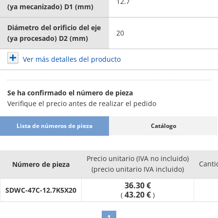
12.7
(ya mecanizado) D1 (mm)
Diámetro del orificio del eje
20
(ya procesado) D2 (mm)
Ver más detalles del producto
Se ha confirmado el número de pieza
Verifique el precio antes de realizar el pedido
Lista de números de pieza
Catálogo
Precio unitario (IVA no incluido)
Canti
Número de pieza
(precio unitario IVA incluido)
36.30 €
SDWC-47C-12.7K5X20
43.20 €
(
)
1