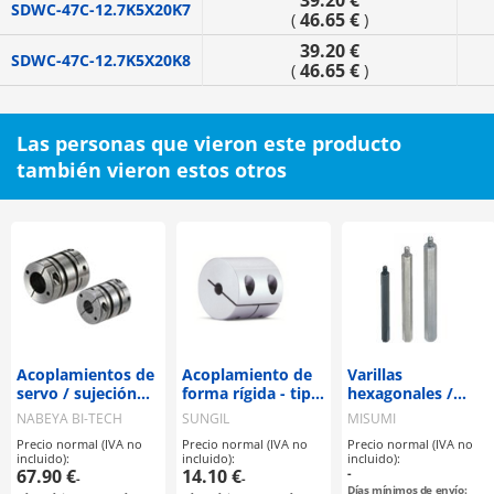
39.20 €
SDWC-47C-12.7K5X20K7
46.65 €
(
)
39.20 €
SDWC-47C-12.7K5X20K8
46.65 €
(
)
Las personas que vieron este producto
también vieron estos otros
Acoplamientos de
Acoplamiento de
Varillas
servo / sujeción
forma rígida - tipo
hexagonales /
por cubo / 2
de sujeción -
acero inoxidable,
NABEYA BI-TECH
SUNGIL
MISUMI
discos: acero /
acero /
Precio normal (IVA no
Precio normal (IVA no
Precio normal (IVA no
cuerpo: aluminio /
tratamiento
incluido):
incluido):
incluido):
XBW / NBK
seleccionable /
67.90 €
14.10 €
-
-
-
rosca externa,
Días mínimos de envío: