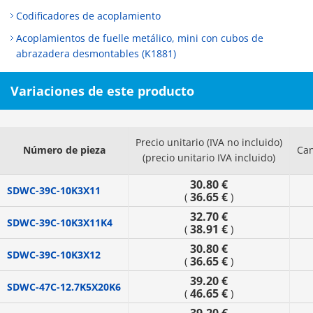
Codificadores de acoplamiento
Acoplamientos de fuelle metálico, mini con cubos de
abrazadera desmontables (K1881)
Variaciones de este producto
Precio unitario (IVA no incluido)
Número de pieza
Can
(precio unitario IVA incluido)
30.80 €
SDWC-39C-10K3X11
36.65 €
(
)
32.70 €
SDWC-39C-10K3X11K4
38.91 €
(
)
30.80 €
SDWC-39C-10K3X12
36.65 €
(
)
39.20 €
SDWC-47C-12.7K5X20K6
46.65 €
(
)