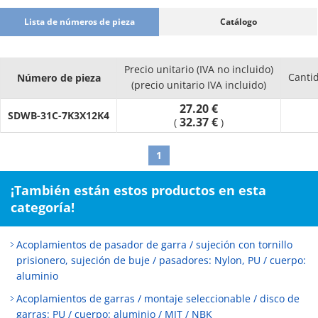
Lista de números de pieza
Catálogo
Precio unitario (IVA no incluido)
Canti
Número de pieza
(precio unitario IVA incluido)
27.20 €
SDWB-31C-7K3X12K4
32.37 €
(
)
1
¡También están estos productos en esta
categoría!
Acoplamientos de pasador de garra / sujeción con tornillo
prisionero, sujeción de buje / pasadores: Nylon, PU / cuerpo:
aluminio
Acoplamientos de garras / montaje seleccionable / disco de
garras: PU / cuerpo: aluminio / MJT / NBK