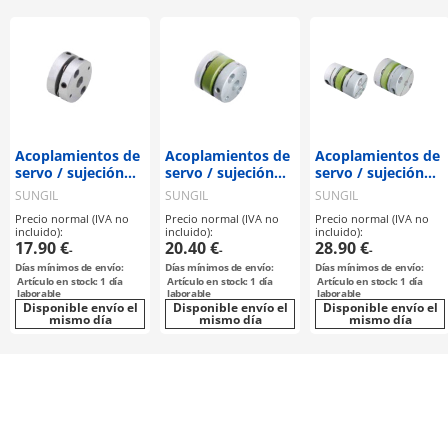
Acoplamientos de
Acoplamientos de
Acoplamientos de
servo / sujeción
servo / sujeción
servo / sujeción
por tornillo
por tornillo
por cubo, chaveta
SUNGIL
SUNGIL
SUNGIL
prisionero,
prisionero,
/ 2 discos: acero /
Precio normal (IVA no
Precio normal (IVA no
Precio normal (IVA no
chaveta / 1 disco:
chaveta / 2 discos:
cuerpo: aluminio /
incluido):
incluido):
incluido):
acero / cuerpo:
acero / cuerpo:
SDWC / SUNGIL
17.90 €
20.40 €
28.90 €
-
-
-
aluminio / SHDS-
aluminio / SDWB /
Días mínimos de envío:
Días mínimos de envío:
Días mínimos de envío:
56 / SUNGIL
SUNGIL
Artículo en stock: 1 día
Artículo en stock: 1 día
Artículo en stock: 1 día
laborable
laborable
laborable
Disponible envío el
Disponible envío el
Disponible envío el
mismo día
mismo día
mismo día