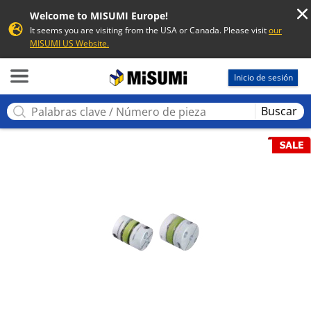
Welcome to MISUMI Europe!
It seems you are visiting from the USA or Canada. Please visit
our
MISUMI US Website.
MISUMI
Inicio de sesión
Buscar