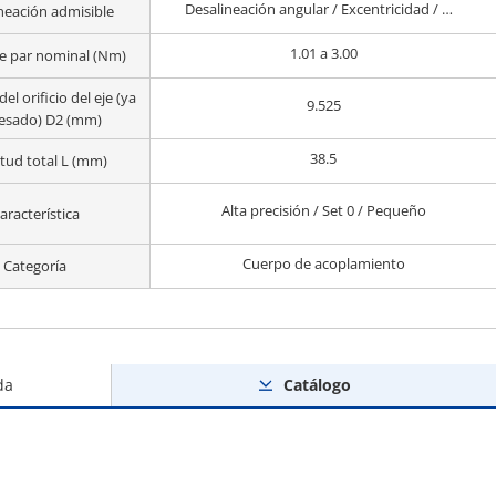
Desalineación angular / Excentricidad / Desalineación axial
neación admisible
1.01 a 3.00
e par nominal (Nm)
el orificio del eje (ya
9.525
esado) D2 (mm)
38.5
tud total L (mm)
Alta precisión / Set 0 / Pequeño
aracterística
Cuerpo de acoplamiento
Categoría
da
Catálogo