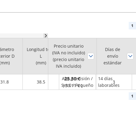
1
Precio unitario
ámetro
Longitud total
Días de
(IVA no incluido)
Par nominal
terior D
L
Característica
envío
(precio unitario
(Nm)
(mm)
(mm)
estándar
IVA incluido)
Alta precisión /
25.30 €
14 días
31.8
38.5
3
Set 0 / Pequeño
laborables
(
30.11 €
)
1