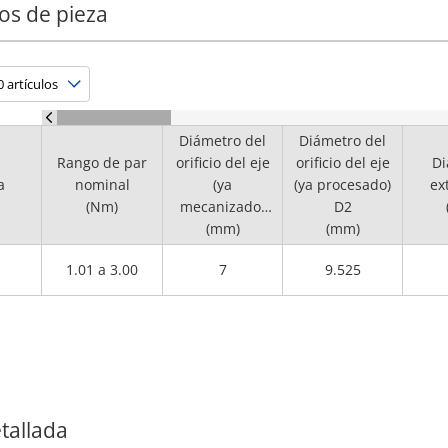
os de pieza
Diámetro del
Diámetro del
Rango de par
orificio del eje
orificio del eje
Di
a
nominal
(ya
(ya procesado)
ex
(Nm)
mecanizado)
D2
(mm)
D1
(mm)
1.01 a 3.00
7
9.525
tallada