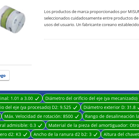
Los productos de marca proporcionados por MISUMI-
seleccionados cuidadosamente entre productos de fab
usos del usuario. Un fabricante coreano establecid
más de 3,000 clientes. N.º 1 Fabricante. Amplia sele
ogo
inal:
1.01 a 3.00
Diámetro del orificio del eje (ya mecanizado)
cio del eje (ya procesado) D2:
9.525
Diámetro exterior D:
31.8
Máx. Velocidad de rotación:
8500
Rango de desalineación la
eral admisible:
0.3
Material de la pieza del amortiguador:
Otro
tero d2:
K3
Ancho de la ranura d2 b2:
3
Altura del chave