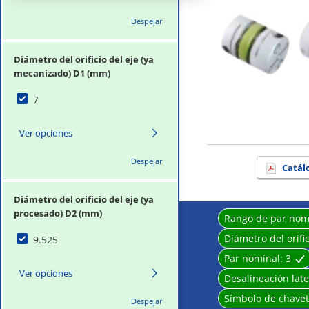
Despejar
Diámetro del orificio del eje (ya
mecanizado) D1 (mm)
7
Ver opciones
Despejar
Catál
Diámetro del orificio del eje (ya
procesado) D2 (mm)
Rango de par nom
Diámetro del orifi
9.525
Par nominal:
3
Ver opciones
Desalineación lat
Símbolo de chave
Despejar