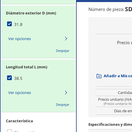
SD
Número de pieza
:
Diámetro exterior D (mm)
31.8
Ver opciones
Precio 
Despejar
Longitud total L (mm)
Añadir a Mis 
38.5
Ver opciones
Cantida
Precio unitario (IVA
(
Precio unitario IV
Despejar
Días de en
Característica
Especificaciones y di