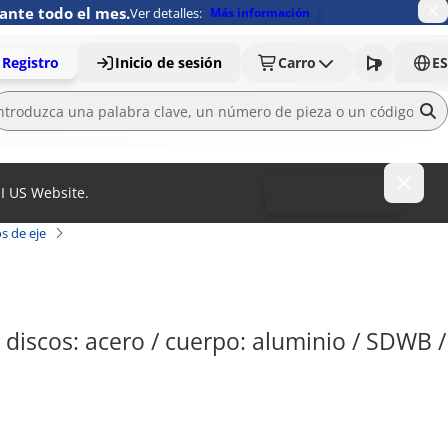
ante todo el mes.
Ver detalles:
Más información
Registro
Inicio de sesión
Carro
ES
MI US Website.
To MISUMI US
s de eje
discos: acero / cuerpo: aluminio / SDWB / 