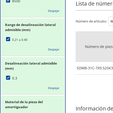
8500
Lista de númer
Despejar
Número de artículos
Rango de desalineación lateral
admisible (mm)
0.21 a 0.40
Número de piez
Despejar
Desalineación lateral admisible
SDWB-31C-7X9.525K3
(mm)
0.3
Despejar
Material de la pieza del
amortiguador
Información de