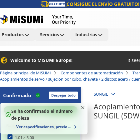
¡CONSIGUE EL ENVÍO GRATUITO!
GRATUITO
Productos
Servicios
Industrias
Welcome to MISUMI Europe!
It se
Página principal de MISUMI
Componentes de automatización
Tra
Acoplamientos de servo / sujeción por cubo, chaveta / 2 discos: acero / cu
SUNGIL
Confirmado
Despejar todo
Acoplamientos
100
%
Se ha confirmado el número
SUNGIL (SDWB
de pieza
Rango de par nominal (Nm)
Ver especificaciones, precio y plazo de entrega
1.01 a 3.00