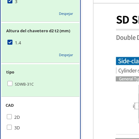
3
Despejar
Altura del chavetero d2 t2 (mm)
1.4
Despejar
tipo
SDWB-31C
CAD
2D
3D