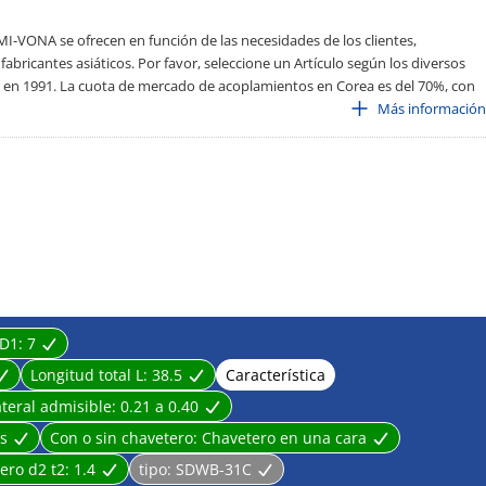
VONA se ofrecen en función de las necesidades de los clientes,
ricantes asiáticos. Por favor, seleccione un Artículo según los diversos
o en 1991. La cuota de mercado de acoplamientos en Corea es del 70%, con
cción y plazos de entrega cortos.
Más información
 D1:
7
Longitud total L:
38.5
Característica
teral admisible:
0.21 a 0.40
s
Con o sin chavetero:
Chavetero en una cara
tero d2 t2:
1.4
tipo:
SDWB-31C