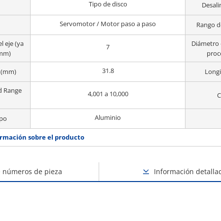
Tipo de disco
Desali
Servomotor / Motor paso a paso
Rango d
l eje (ya
Diámetro d
7
(mm)
proc
31.8
D (mm)
Longi
d Range
4,001 a 10,000
C
Aluminio
rpo
rmación sobre el producto
e números de pieza
Información detalla