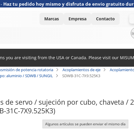
-
Haz tu pedido hoy mismo y disfruta de envío gratuito dur
Marcas
Empresa
Contacto
ems you are visiting from the USA or Canada. Please visit our MISU
nsmisión de potencia rotatoria
Acoplamientos de eje
Acoplamiento
erpo: aluminio / SDWB / SUNGIL
SDWB-31C-7X9.525K3
 de servo / sujeción por cubo, chaveta / 2 
-31C-7X9.525K3)
Algunos artículos se pueden enviar el mismo día