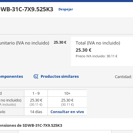
WB-31C-7X9.525K3
Despejar
25.30 €
unitario (IVA no incluido)
Total (IVA no incluido)
25.30 €
Precio IVA incluido:
30.11 €
componentes
Productos similares
Cantidad:
d
1 - 9
10+
 no incluido)
25.30 €
25.30 €
A incluido
)
(
30.11 €
)
(
30.11 €
)
vío
14 días
Consultar en vivo
mensiones de SDWB-31C-7X9.525K3