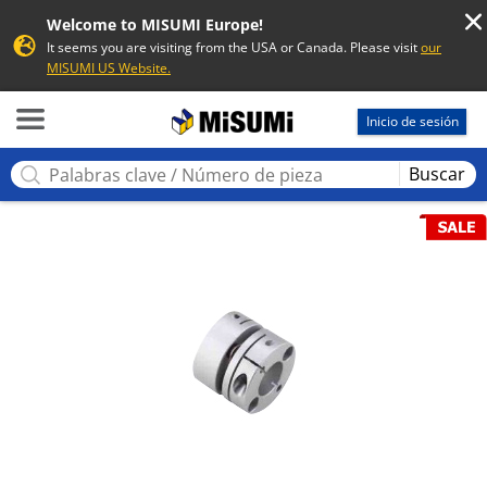
Welcome to MISUMI Europe!
It seems you are visiting from the USA or Canada. Please visit
our
MISUMI US Website.
MISUMI
Inicio de sesión
Buscar