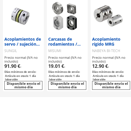
Acoplamientos de
Carcasas de
Acoplamiento
servo / sujeción
rodamientos /
rígido MRG
por cubo, chaveta
brida
SUNGIL
MISUMI
NABEYA BI-TECH
/ 2 discos: acero /
seleccionable,
Precio normal (IVA no
Precio normal (IVA no
Precio normal (IVA no
cuerpo: aluminio /
escalonada /
incluido):
incluido):
incluido):
SDW / SUNGIL
avellanado, rosca
91.90 €
19.01 €
12.90 €
-
-
-
interna / anillo de
Días mínimos de envío:
Días mínimos de envío:
Días mínimos de envío:
retención /
Artículo en stock: 1 día
Artículo en stock: 1 día
Artículo en stock: 1 día
rodamiento de
laborable
laborable
laborable
Disponible envío el
bolas de ranura
Disponible envío el
Disponible envío el
mismo día
mismo día
mismo día
profunda /
material
seleccionable /
recubrimiento
seleccionable