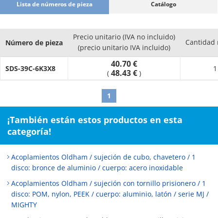
Lista de números de pieza
Catálogo
Precio unitario (IVA no incluido)
Cantidad
Número de pieza
(precio unitario IVA incluido)
40.70 €
SDS-39C-6K3X8
1
48.43 €
(
)
1
¡También están estos productos en esta
categoría!
Acoplamientos Oldham / sujeción de cubo, chavetero / 1
disco: bronce de aluminio / cuerpo: acero inoxidable
Acoplamientos Oldham / sujeción con tornillo prisionero / 1
disco: POM, nylon, PEEK / cuerpo: aluminio, latón / serie MJ /
MIGHTY