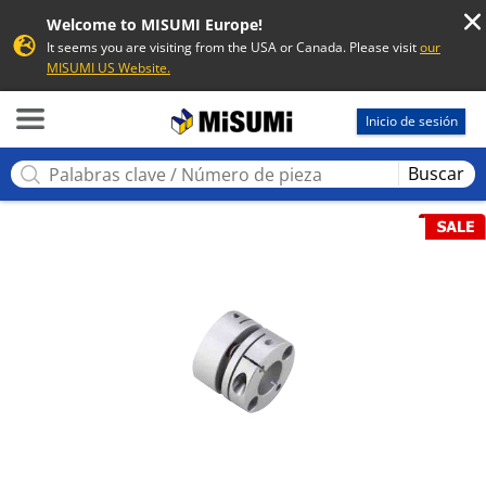
Welcome to MISUMI Europe!
It seems you are visiting from the USA or Canada. Please visit
our
MISUMI US Website.
MISUMI
Inicio de sesión
Buscar