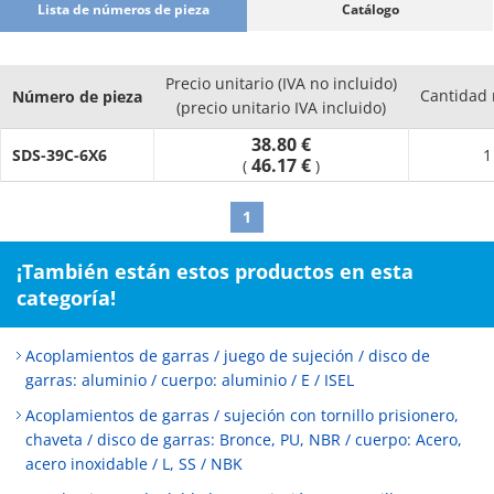
Lista de números de pieza
Catálogo
Precio unitario (IVA no incluido)
Cantidad
Número de pieza
(precio unitario IVA incluido)
38.80 €
SDS-39C-6X6
1
46.17 €
(
)
1
¡También están estos productos en esta
categoría!
Acoplamientos de garras / juego de sujeción / disco de
garras: aluminio / cuerpo: aluminio / E / ISEL
Acoplamientos de garras / sujeción con tornillo prisionero,
chaveta / disco de garras: Bronce, PU, NBR / cuerpo: Acero,
acero inoxidable / L, SS / NBK