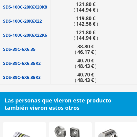
121.80 €
SDS-100C-20K6X20K8
144.94 €
(
)
119.80 €
SDS-100C-20K6X22
142.56 €
(
)
121.80 €
SDS-100C-20K6X22K6
144.94 €
(
)
38.80 €
SDS-39C-6X6.35
46.17 €
(
)
40.70 €
SDS-39C-6X6.35K2
48.43 €
(
)
40.70 €
SDS-39C-6X6.35K3
48.43 €
(
)
Las personas que vieron este producto
también vieron estos otros