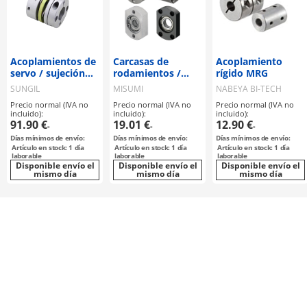
Acoplamientos de
Carcasas de
Acoplamiento
servo / sujeción
rodamientos /
rígido MRG
por cubo, chaveta
brida
SUNGIL
MISUMI
NABEYA BI-TECH
/ 2 discos: acero /
seleccionable,
Precio normal (IVA no
Precio normal (IVA no
Precio normal (IVA no
cuerpo: aluminio /
escalonada /
incluido):
incluido):
incluido):
SDW / SUNGIL
avellanado, rosca
91.90 €
19.01 €
12.90 €
-
-
-
interna / anillo de
Días mínimos de envío:
Días mínimos de envío:
Días mínimos de envío:
retención /
Artículo en stock: 1 día
Artículo en stock: 1 día
Artículo en stock: 1 día
rodamiento de
laborable
laborable
laborable
Disponible envío el
bolas de ranura
Disponible envío el
Disponible envío el
mismo día
mismo día
mismo día
profunda /
material
seleccionable /
recubrimiento
seleccionable