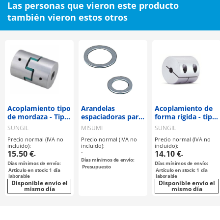
Las personas que vieron este producto
también vieron estos otros
Acoplamiento tipo
Arandelas
Acoplamiento de
de mordaza - Tipo
espaciadoras para
forma rígida - tipo
de prisionero [SJC-
tornillos
de sujeción -
SUNGIL
MISUMI
SUNGIL
14-GR]
prisioneros
Precio normal (IVA no
Precio normal (IVA no
Precio normal (IVA no
incluido):
incluido):
incluido):
15.50 €
-
14.10 €
-
-
Días mínimos de envío:
Días mínimos de envío:
Días mínimos de envío:
Presupuesto
Artículo en stock: 1 día
Artículo en stock: 1 día
laborable
laborable
Disponible envío el
Disponible envío el
mismo día
mismo día