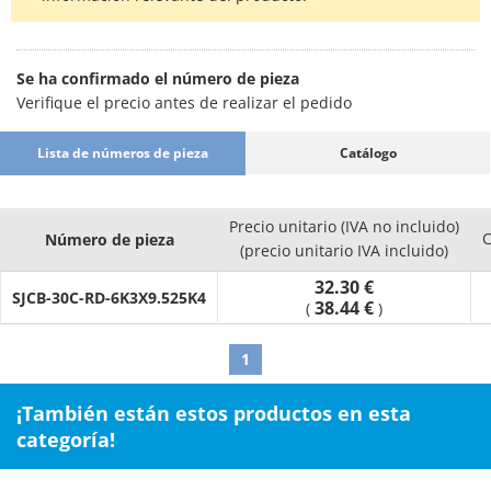
Se ha confirmado el número de pieza
Verifique el precio antes de realizar el pedido
Lista de números de pieza
Catálogo
Precio unitario (IVA no incluido)
C
Número de pieza
(precio unitario IVA incluido)
32.30 €
SJCB-30C-RD-6K3X9.525K4
38.44 €
(
)
1
¡También están estos productos en esta
categoría!