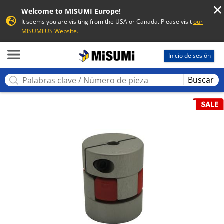
Welcome to MISUMI Europe!
It seems you are visiting from the USA or Canada. Please visit
our
MISUMI US Website.
MISUMI
Inicio de sesión
Buscar