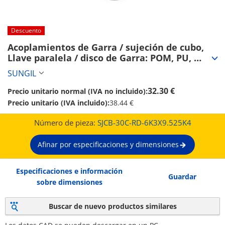
Descuento
Acoplamientos de Garra / sujeción de cubo, 
Llave paralela / disco de Garra: POM, PU, 
elastómero de poliéster / cuerpo: aluminio / 
SUNGIL
SJC / SUNGIL (SJCB-30C-RD-6K3X9.525K4)
32.30 €
Precio unitario normal (IVA no incluido):
Precio unitario (IVA incluido):
38.44 €
Número de pieza:
SJCB-30C-RD-6K3X9.525K4
Afinar por especificaciones y dimensiones
Especificaciones e información
Guardar
sobre dimensiones
Buscar de nuevo productos similares