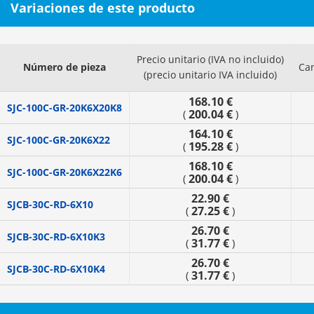
Variaciones de este producto
Precio unitario (IVA no incluido)
Número de pieza
Ca
(precio unitario IVA incluido)
168.10 €
SJC-100C-GR-20K6X20K8
200.04 €
(
)
164.10 €
SJC-100C-GR-20K6X22
195.28 €
(
)
168.10 €
SJC-100C-GR-20K6X22K6
200.04 €
(
)
22.90 €
SJCB-30C-RD-6X10
27.25 €
(
)
26.70 €
SJCB-30C-RD-6X10K3
31.77 €
(
)
26.70 €
SJCB-30C-RD-6X10K4
31.77 €
(
)