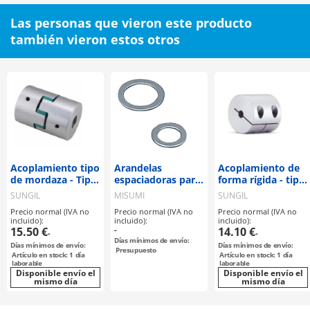
Las personas que vieron este producto
también vieron estos otros
Acoplamiento tipo
Arandelas
Acoplamiento de
de mordaza - Tipo
espaciadoras para
forma rígida - tipo
de prisionero [SJC-
tornillos
de sujeción -
SUNGIL
MISUMI
SUNGIL
14-GR]
prisioneros
Precio normal (IVA no
Precio normal (IVA no
Precio normal (IVA no
incluido):
incluido):
incluido):
15.50 €
-
14.10 €
-
-
Días mínimos de envío:
Días mínimos de envío:
Días mínimos de envío:
Presupuesto
Artículo en stock: 1 día
Artículo en stock: 1 día
laborable
laborable
Disponible envío el
Disponible envío el
mismo día
mismo día