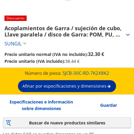
Descuento
Acoplamientos de Garra / sujeción de cubo, 
Llave paralela / disco de Garra: POM, PU, 
elastómero de poliéster / cuerpo: aluminio / 
SUNGIL
SJC / SUNGIL (SJCB-30C-RD-7K2X8K2)
32.30 €
Precio unitario normal (IVA no incluido):
Precio unitario (IVA incluido):
38.44 €
Número de pieza:
SJCB-30C-RD-7K2X8K2
Afinar por especificaciones y dimensiones
Especificaciones e información
Guardar
sobre dimensiones
Buscar de nuevo productos similares