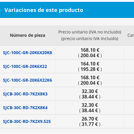
Variaciones de este producto
Precio unitario (IVA no incluido)
Número de pieza
Ca
(precio unitario IVA incluido)
168.10 €
SJC-100C-GR-20K6X20K8
200.04 €
(
)
164.10 €
SJC-100C-GR-20K6X22
195.28 €
(
)
168.10 €
SJC-100C-GR-20K6X22K6
200.04 €
(
)
32.30 €
SJCB-30C-RD-7K2X8K3
38.44 €
(
)
32.30 €
SJCB-30C-RD-7K2X8K4
38.44 €
(
)
26.70 €
SJCB-30C-RD-7K2X9.525
31.77 €
(
)