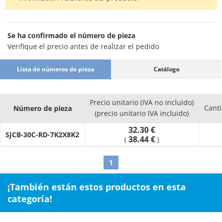
Se ha confirmado el número de pieza
Verifique el precio antes de realizar el pedido
Lista de números de pieza
Catálogo
Precio unitario (IVA no incluido)
Cant
Número de pieza
(precio unitario IVA incluido)
32.30 €
SJCB-30C-RD-7K2X8K2
38.44 €
(
)
1
¡También están estos productos en esta
categoría!