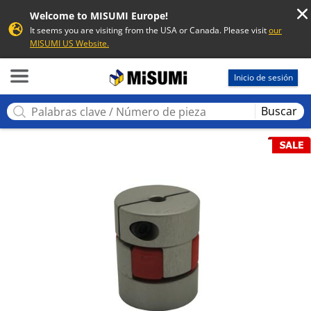
Welcome to MISUMI Europe!
It seems you are visiting from the USA or Canada. Please visit
our
MISUMI US Website.
MISUMI
Inicio de sesión
Buscar