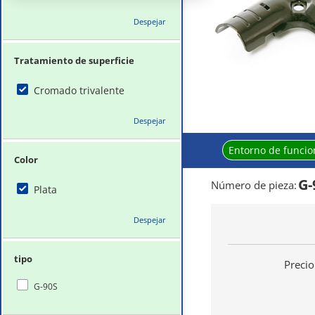
Despejar
Tratamiento de superficie
Cromado trivalente
Despejar
Entorno de funci
Color
G-
Número de pieza
:
Plata
Despejar
tipo
Precio
G-90S