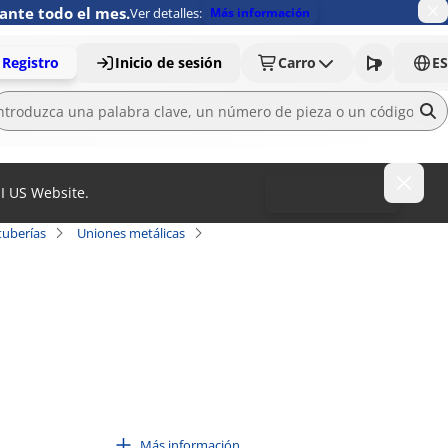
ante todo el mes.
Ver detalles:
Más información
Registro
Inicio de sesión
Carro
ES
MI US Website.
To MISUMI US
tuberías
Uniones metálicas
Más información