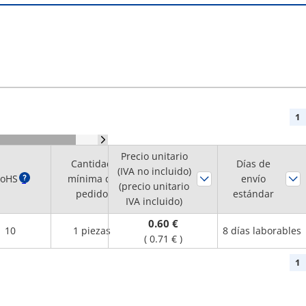
1
Precio unitario
Cantidad
Días de
(IVA no incluido)
oHS
?
mínima de
envío
(precio unitario
pedido
estándar
IVA incluido)
0.60 €
10
1 piezas
8 días laborables
(
0.71 €
)
1