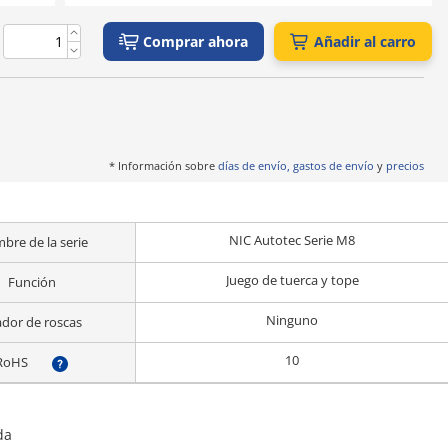
Comprar ahora
Añadir al carro
* Información sobre
días de envío, gastos de envío
y
precios
NIC Autotec Serie M8
bre de la serie
Juego de tuerca y tope
Función
Ninguno
ador de roscas
10
RoHS
?
da