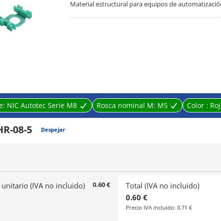
Material estructural para equipos de automatización
e:
NIC Autotec Serie M8
Rosca nominal M:
M5
Color :
Roj
R-08-5
Despejar
0.60 €
 unitario (IVA no incluido)
Total (IVA no incluido)
0.60 €
Precio IVA incluido:
0.71 €