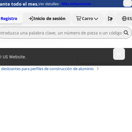
ante todo el mes.
Ver detalles:
Más información
Registro
Inicio de sesión
Carro
ES
MI US Website.
To MISUMI US
 deslizantes para perfiles de construcción de aluminio