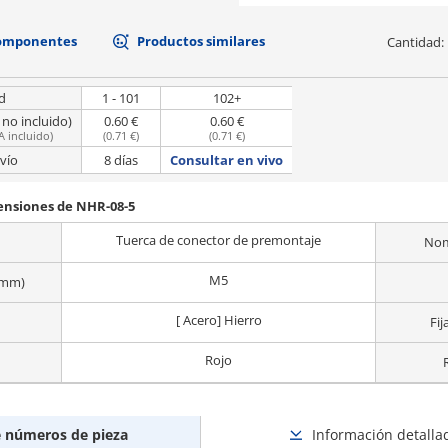
componentes
Productos similares
Cantidad:
d
1 - 101
102+
 no incluido)
0.60 €
0.60 €
A incluido
)
(
0.71 €
)
(
0.71 €
)
vío
8 días
Consultar en vivo
mensiones de NHR-08-5
Tuerca de conector de premontaje
Nom
M5
(mm)
[ Acero] Hierro
Fij
Rojo
e números de pieza
Información detalla