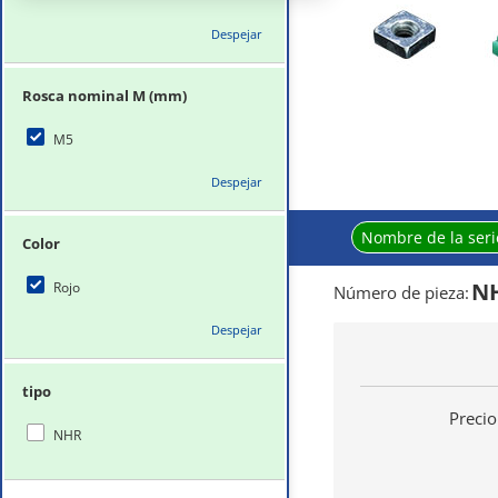
Despejar
Rosca nominal M (mm)
M5
Despejar
Nombre de la seri
Color
NH
Rojo
Número de pieza
:
Despejar
tipo
Precio
NHR