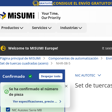
¡CONSIGUE EL ENVÍO GRATUITO!
GRATUITO
Productos
Servicios
Industrias
Welcome to MISUMI Europe!
It se
Página principal de MISUMI
Componentes de automatización
Enm
Set de tuercas cuadradas (acero)
NHR-08-5
NIC AUTOTEC
Confirmado
Despejar todo
Set de tuerca
100
%
Se ha confirmado el número
de pieza
Nombre de la serie
Ver especificaciones, precio y plazo de entrega
NIC Autotec Serie M8