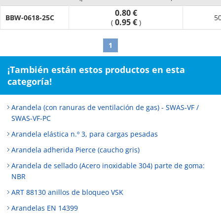
0.80 €
BBW-0618-25C
5
0.95 €
(
)
1
¡También están estos productos en esta
categoría!
Arandela (con ranuras de ventilación de gas) - SWAS-VF /
SWAS-VF-PC
Arandela elástica n.º 3, para cargas pesadas
Arandela adherida Pierce (caucho gris)
Arandela de sellado (Acero inoxidable 304) parte de goma:
NBR
ART 88130 anillos de bloqueo VSK
Arandelas EN 14399