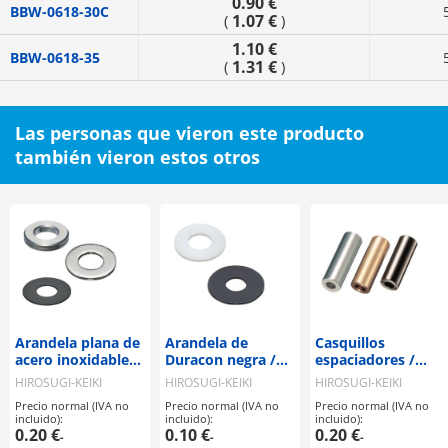
0.90 €
BBW-0618-30C
1.07 €
(
)
1.10 €
BBW-0618-35
1.31 €
(
)
Las personas que vieron este producto
también vieron estos otros
Arandela plana de
Arandela de
Casquillos
acero inoxidable
Duracon negra /
espaciadores /
UUW / UUW-H /
CC-0000-00B
latón /
HIROSUGI-KEIKI
HIROSUGI-KEIKI
HIROSUGI-KEIKI
UUW-BH
tratamiento
Precio normal (IVA no
Precio normal (IVA no
Precio normal (IVA no
seleccionable / CB-
incluido):
incluido):
incluido):
CE
0.20 €
0.10 €
0.20 €
-
-
-