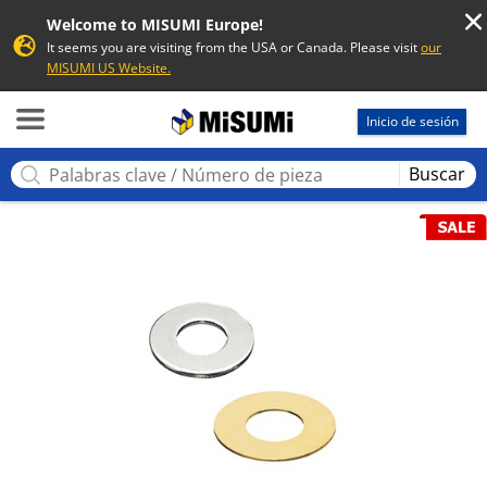
Welcome to MISUMI Europe!
It seems you are visiting from the USA or Canada. Please visit
our
MISUMI US Website.
MISUMI
Inicio de sesión
Buscar