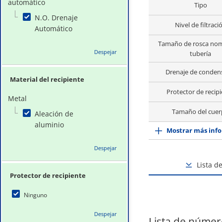
automático
Tipo
N.O. Drenaje
Nivel de filtraci
Automático
Tamaño de rosca nom
Despejar
tubería
Drenaje de conde
Material del recipiente
Protector de recip
Metal
Tamaño del cue
Aleación de
aluminio
Mostrar más info
Despejar
Lista d
Protector de recipiente
Ninguno
Despejar
Lista de númer