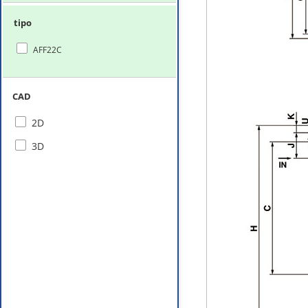
tipo
AFF22C
CAD
2D
3D