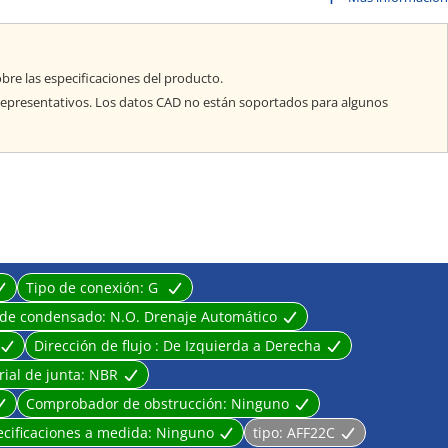
prolonga la vida útil de las Limas de precisión y previene problemas con el
bre las especificaciones del producto.
epresentativos. Los datos CAD no están soportados para algunos
Tipo de conexión:
G
 de condensado:
N.O. Drenaje Automático
Dirección de flujo :
De Izquierda a Derecha
rial de junta:
NBR
Comprobador de obstrucción:
Ninguno
cificaciones a medida:
Ninguno
tipo:
AFF22C