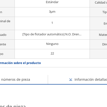
Estándar
Calidad 
3μm
ón
Tip
inal de
1
En
[Tipo de flotador automático] N.O. Drenaje Automático
nsado
Materi
Ninguno
iente
Dir
22
rpo
rmación sobre el producto
e números de pieza
Información detalla
os de pieza