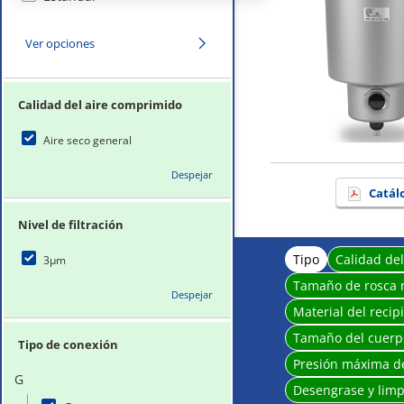
Ver opciones
Calidad del aire comprimido
Aire seco general
Despejar
Catál
Nivel de filtración
Tipo
Calidad de
3μm
Tamaño de rosca 
Despejar
Material del recip
Tamaño del cuerp
Tipo de conexión
Presión máxima d
G
Desengrase y limp