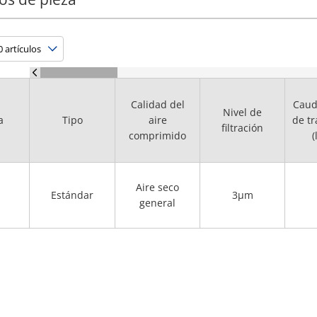
Calidad del
Caud
Nivel de
a
Tipo
aire
de t
filtración
comprimido
(
Aire seco
Estándar
3μm
general