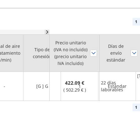
1
Precio unitario
al de aire
Tamaño de
Días de
Tipo de
(IVA no incluido)
ratamiento
rosca nominal
Entorno de uso
envío
conexión
(precio unitario
l/min)
de tubería
estándar
IVA incluido)
[
422.09 €
22 días
-
[G ] G
1
Estándar
laborables
(
502.29 €
)
1