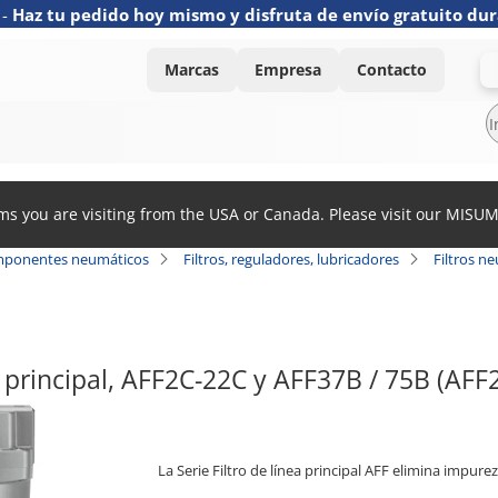
-
Haz tu pedido hoy mismo y disfruta de envío gratuito dur
Marcas
Empresa
Contacto
ems you are visiting from the USA or Canada. Please visit our MISU
ponentes neumáticos
Filtros, reguladores, lubricadores
Filtros n
ea principal, AFF2C-22C y AFF37B / 75B (AF
La Serie Filtro de línea principal AFF elimina impur
[Características]