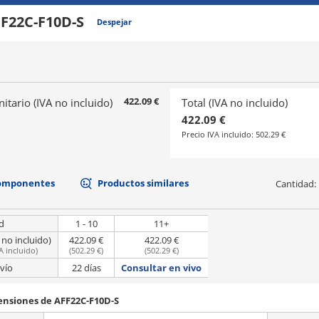
F22C-F10D-S
Despejar
422.09 €
nitario (IVA no incluido)
Total (IVA no incluido)
422.09 €
Precio IVA incluido:
502.29 €
componentes
Productos similares
Cantidad:
d
1 - 10
11+
 no incluido)
422.09 €
422.09 €
A incluido
)
(
502.29 €
)
(
502.29 €
)
vío
22 días
Consultar en vivo
ensiones de AFF22C-F10D-S