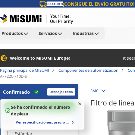
¡CONSIGUE EL ENVÍO GRATUITO!
GRATUITO
Productos
Servicios
Industrias
Welcome to MISUMI Europe!
It se
Página principal de MISUMI
Componentes de automatización
Com
AFF22C-F10D-S
SMC
Confirmado
Despejar todo
Filtro de lín
100
%
Se ha confirmado el número
de pieza
Tipo
Ver especificaciones, precio y plazo de entrega
Estándar