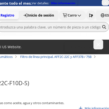
ante todo el mes.
Ver detalles:
Más información
Registro
Inicio de sesión
Carro
ES
MI US Website.
To MISUMI US
eumáticos
Filtro de línea principal, AFF2C-22C y AFF37B / 75B
F22C-F10D-S)
ezas como aceite, agua y otros contaminantes.
Más información