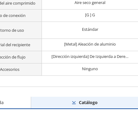
Aire seco general
del aire comprimido
[G ] G
o de conexión
Estándar
torno de uso
[Metal] Aleación de aluminio
al del recipiente
[Dirección izquierda] De Izquierda a Derecha
ección de flujo
Ninguno
Accesorios
da
Catálogo