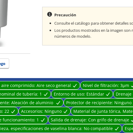
· Mejora la función de los secadores de flujo Abajo, 
equipo.
Precaución
Consulte el catálogo para obtener detalles so
Los productos mostrados en la imagen son r
números de modelo.
ogo
l aire comprimido:
Aire seco general
Nivel de filtración:
3μm
nominal de tubería:
1
Entorno de uso:
Estándar
Drenaje
iente:
Aleación de aluminio
Protector de recipiente:
Ninguno
o:
22
Accesorios:
Ninguno
Material de junta tórica, Mate
e funcionamiento:
1
Salida de drenaje:
Con grifo de drenaje
ieza, especificaciones de vaselina blanca:
No compatible
Espe