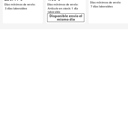
Días mínimos de envío:
Días mínimos de envío:
Días mínimos de envío:
7
días laborables
3
días laborables
Artículo en stock: 1 día
laborable
Disponible envío el
mismo día