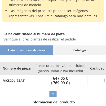
· Amplia gama de opciones.
números de modelo.
· Forma simétrica.
Las imágenes del producto pueden ser imágenes
representativas. Consulte el catálogo para más detalles.
Se ha confirmado el número de pieza
Verifique el precio antes de realizar el pedido
Lista de números de pieza
Catálogo
Precio unitario (IVA no incluido)
Número de pieza
Cantidad
(precio unitario IVA incluido)
647.05 €
MXS20L-75AT
1
769.99 €
(
)
1
Información del producto