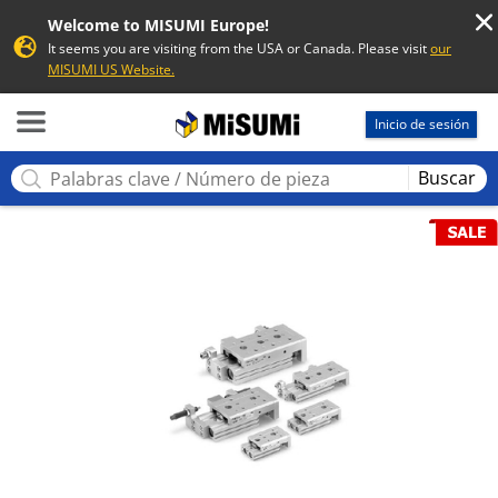
Welcome to MISUMI Europe!
It seems you are visiting from the USA or Canada. Please visit
our
MISUMI US Website.
MISUMI
Inicio de sesión
Buscar