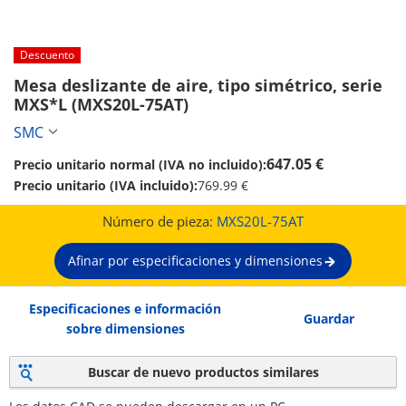
Descuento
Mesa deslizante de aire, tipo simétrico, serie 
MXS*L (MXS20L-75AT)
SMC
647.05 €
Precio unitario normal (IVA no incluido):
Precio unitario (IVA incluido):
769.99 €
Número de pieza:
MXS20L-75AT
Afinar por especificaciones y dimensiones
Especificaciones e información
Guardar
sobre dimensiones
Buscar de nuevo productos similares