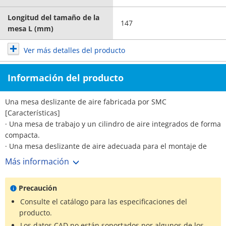
Longitud del tamaño de la
147
mesa L (mm)
Ver más detalles del producto
Información del producto
Una mesa deslizante de aire fabricada por SMC
[Características]
· Una mesa de trabajo y un cilindro de aire integrados de forma
compacta.
· Una mesa deslizante de aire adecuada para el montaje de
precisión.
Más información
· Mejor repetibilidad de montaje de piezas de trabajo y
cuerpos.
Precaución
· Se proporciona una ranura para la fijación de interruptores
automáticos en consideración a la seguridad.
Consulte el catálogo para las especificaciones del
· También utilizable para el montaje vertical del eje.
producto.
· Estructura de doble vástago.
Los datos CAD no están soportados por algunos de los