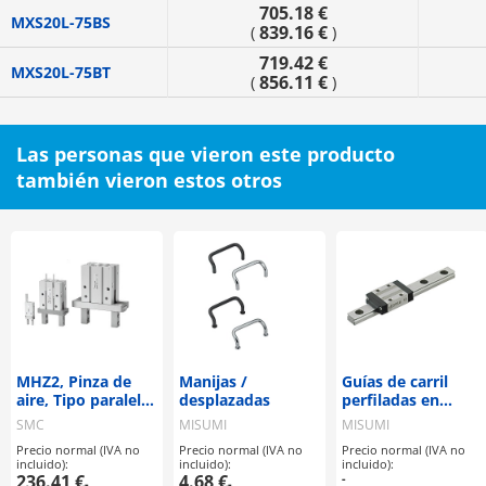
705.18 €
MXS20L-75BS
839.16 €
(
)
719.42 €
MXS20L-75BT
856.11 €
(
)
Las personas que vieron este producto
también vieron estos otros
MHZ2, Pinza de
Manijas /
Guías de carril
aire, Tipo paralelo,
desplazadas
perfiladas en
Estándar
miniatura
SMC
MISUMI
MISUMI
Precio normal (IVA no
Precio normal (IVA no
Precio normal (IVA no
incluido):
incluido):
incluido):
236.41 €
4.68 €
-
-
-