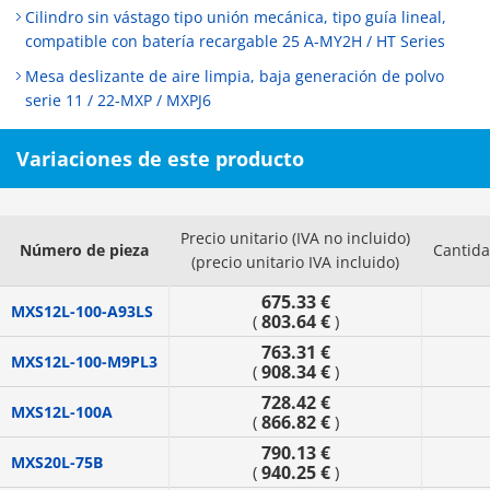
Cilindro sin vástago tipo unión mecánica, tipo guía lineal,
compatible con batería recargable 25 A-MY2H / HT Series
Mesa deslizante de aire limpia, baja generación de polvo
serie 11 / 22-MXP / MXPJ6
Variaciones de este producto
Precio unitario (IVA no incluido)
Número de pieza
Cantid
(precio unitario IVA incluido)
675.33 €
MXS12L-100-A93LS
803.64 €
(
)
763.31 €
MXS12L-100-M9PL3
908.34 €
(
)
728.42 €
MXS12L-100A
866.82 €
(
)
790.13 €
MXS20L-75B
940.25 €
(
)