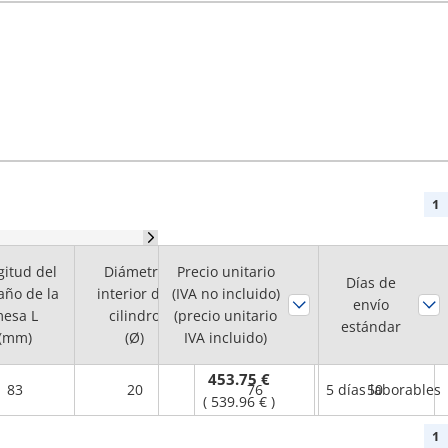
1
gitud del
Diámetro
Precio unitario
Ancho del
Altura del
Días de
ño de la
interior del
(IVA no incluido)
tamaño de la
tamaño de la
envío
esa L
cilindro
(precio unitario
mesa W
mesa H
estándar
(mm)
(Ø)
IVA incluido)
(mm)
(mm)
453.75 €
83
20
76
5 días laborables
50
(
539.96 €
)
1