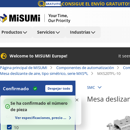
¡CONSIGUE EL ENVÍO GRATUITO!
GRATUITO
Productos
Servicios
Industrias
Welcome to MISUMI Europe!
It se
Página principal de MISUMI
Componentes de automatización
Com
Mesa deslizante de aire, tipo simétrico, serie MXS*L
MXS20TFL-10
SMC
Confirmado
Despejar todo
Mesa deslizan
100
%
Se ha confirmado el número
de pieza
Carrera (mm)
Ver especificaciones, precio y plazo de entrega
10