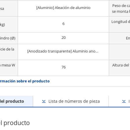
Peso de c
[Aluminio] Aleación de aluminio
esa
se monta 
Longitud d
6
kg)
20
lindro (Ø)
En
cie de la
[Anodizado transparente] Aluminio anodizado duro
a mesa W
Altura de
76
rmación sobre el producto
del producto
Lista de números de pieza
l producto