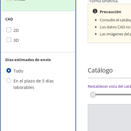
· Forma simétrica.
Precaución
CAD
Consulte el catálo
Los datos CAD no
2D
Las imágenes del 
3D
Días estimados de envío
Catálogo
Todo
En el plazo de 5 días
Restablecer vista del cat
laborables