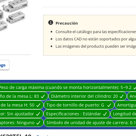
· Una mesa de trabajo y un cilindro de aire integra
· Una mesa deslizante de aire adecuada para el mont
· Mejor repetibilidad de montaje de piezas de trabaj
Precaución
· Se proporciona una ranura para la fijación de int
· También utilizable para el montaje vertical del eje.
Consulte el catálogo para las especificacione
· Estructura de doble vástago.
Los datos CAD no están soportados por alg
· Amplia gama de opciones.
Las imágenes del producto pueden ser imágen
· Forma simétrica.
ogo
Peso de carga máxima (cuando se monta horizontalmente):
5~9.2
ño de la mesa L:
83
Diámetro interior del cilindro:
20
An
 de la mesa H:
50
Tipo de tornillo de puerto:
G
Amortig
dor:
Sin ajustador
Especificaciones :
Estándar
Longitud d
uptores:
Ninguno
Símbolo de unidad de ajuste de carrera:
0.1