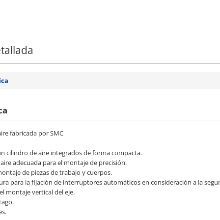
tallada
ica
ca
ire fabricada por SMC
un cilindro de aire integrados de forma compacta.
 aire adecuada para el montaje de precisión.
montaje de piezas de trabajo y cuerpos.
ra para la fijación de interruptores automáticos en consideración a la segu
el montaje vertical del eje.
tago.
es.