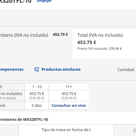
S20TFL-10
Despejar
453.75 €
nitario (IVA no incluido)
Total (IVA no incluido)
453.75 €
Precio IVA incluido:
539.96 €
componentes
Productos similares
Cantidad:
d
1 - 10
11+
 no incluido)
453.75 €
453.75 €
A incluido
)
(
539.96 €
)
(
539.96 €
)
vío
5 días
Consultar en vivo
mensiones de MXS20TFL-10
Tipo de mesa en forma de L
C