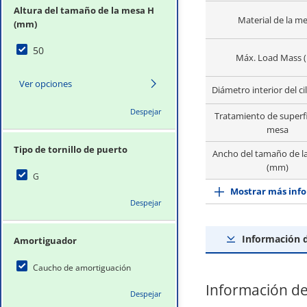
Altura del tamaño de la mesa H
Material de la m
(mm)
50
Máx. Load Mass (
Ver opciones
Diámetro interior del ci
Despejar
Tratamiento de superfi
mesa
Tipo de tornillo de puerto
Ancho del tamaño de l
(mm)
G
Mostrar más info
Despejar
Información 
Amortiguador
Caucho de amortiguación
Información de
Despejar