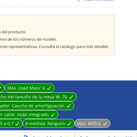
dos de forma compacta.
aje de precisión.
o y cuerpos.
erruptores automáticos en consideración a la seguridad.
s del producto.
unos de los números de modelo.
es representativas. Consulte el catálogo para más detalles.
Máx. Load Mass:
6
cho del tamaño de la mesa W:
76
uador:
Caucho de amortiguación
el cable:
Imán integrado
5 a 0.7
A medida:
Ninguno
tipo:
MXS□L