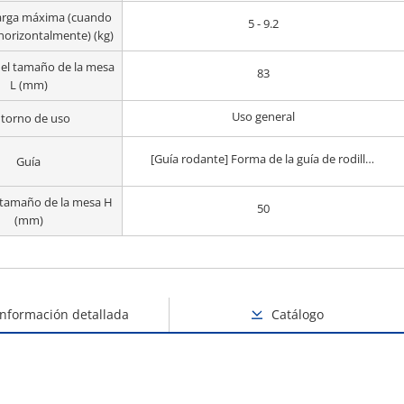
arga máxima (cuando
5 - 9.2
horizontalmente) (kg)
el tamaño de la mesa
83
L (mm)
Uso general
torno de uso
[Guía rodante] Forma de la guía de rodillos cruzados
Guía
l tamaño de la mesa H
50
(mm)
Información detallada
Catálogo