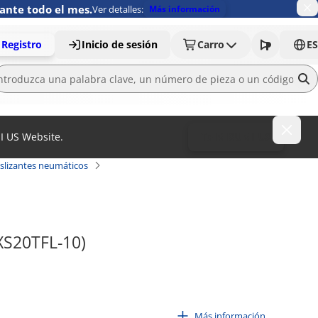
ante todo el mes.
Ver detalles:
Más información
Registro
Inicio de sesión
Carro
ES
MI US Website.
To MISUMI US
eslizantes neumáticos
MXS20TFL-10)
Más información