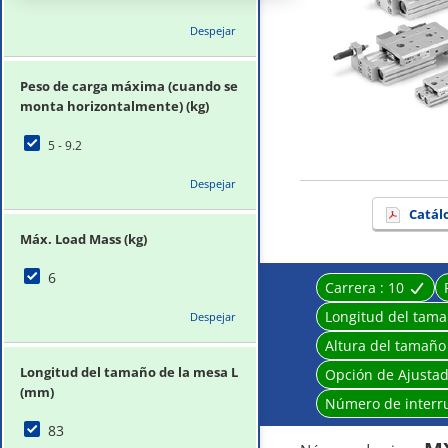
Despejar
Peso de carga máxima (cuando se
monta horizontalmente) (kg)
5 - 9.2
Despejar
Catál
Máx. Load Mass (kg)
6
Carrera :
10
Longitud del tama
Despejar
Altura del tamaño
Longitud del tamaño de la mesa L
Opción de Ajusta
(mm)
Número de interr
83