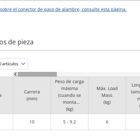
 sobre el conector de paso de alambre, consulte esta página.
os de pieza
Peso de carga
Lon
máxima
Máx. Load
Carrera
tama
a
(cuando se
Mass
(mm)
m
monta
(kg)
horizontalment
(kg)
e)
10
5 - 9.2
6