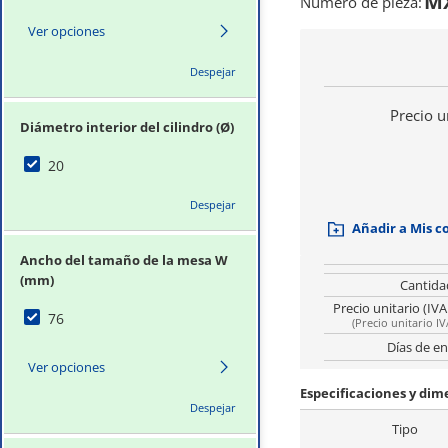
MX
Número de pieza
:
Ver opciones
Despejar
Precio u
Diámetro interior del cilindro (Ø)
20
Despejar
Añadir a Mis 
Ancho del tamaño de la mesa W
(mm)
Cantida
Precio unitario (IVA
76
(
Precio unitario IV
Días de en
Ver opciones
Especificaciones y di
Despejar
Tipo