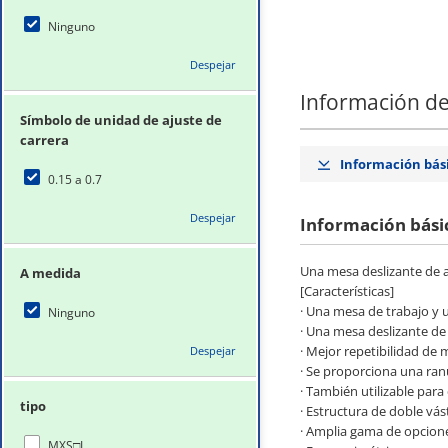
Ninguno
Despejar
Información de
Símbolo de unidad de ajuste de
carrera
Información bás
0.15 a 0.7
Despejar
Información bási
Una mesa deslizante de a
A medida
[Características]
· Una mesa de trabajo y 
Ninguno
· Una mesa deslizante de
· Mejor repetibilidad de 
Despejar
· Se proporciona una ranu
· También utilizable para 
tipo
· Estructura de doble vás
· Amplia gama de opcion
MXS□L