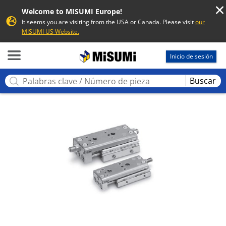
Welcome to MISUMI Europe!
It seems you are visiting from the USA or Canada. Please visit
our
MISUMI US Website.
MISUMI
Inicio de sesión
Buscar