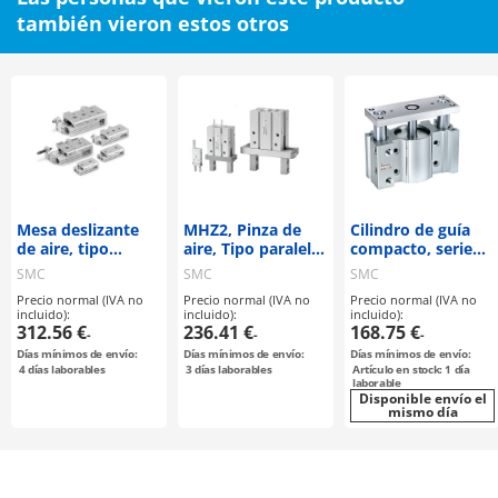
también vieron estos otros
Mesa deslizante
MHZ2, Pinza de
Cilindro de guía
de aire, tipo
aire, Tipo paralelo,
compacto, serie
simétrico, serie
Estándar
MGP
SMC
SMC
SMC
MXS*L
Precio normal (IVA no
Precio normal (IVA no
Precio normal (IVA no
incluido):
incluido):
incluido):
312.56 €
236.41 €
168.75 €
-
-
-
Días mínimos de envío:
Días mínimos de envío:
Días mínimos de envío:
4
días laborables
3
días laborables
Artículo en stock: 1 día
laborable
Disponible envío el
mismo día