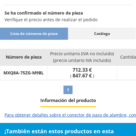
Se ha confirmado el número de pieza
Verifique el precio antes de realizar el pedido
Lista de números de pieza
Catálogo
Precio unitario (IVA no incluido)
Número de pieza
Cantid
(precio unitario IVA incluido)
712.33 €
MXQ8A-75ZG-M9BL
847.67 €
(
)
1
Información del producto
Para obtener detalles sobre el conector de paso de alambre, con
¡También están estos productos en esta