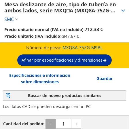
Mesa deslizante de aire, tipo de tubería en 
ambos lados, serie MXQ□A (MXQ8A-75ZG-
M9BL)
SMC
712.33 €
Precio unitario normal (IVA no incluido):
Precio unitario (IVA incluido):
847.67 €
Número de pieza:
MXQ8A-75ZG-M9BL
Afinar por especificaciones y dimensiones
Especificaciones e información
Guardar
sobre dimensiones
Buscar de nuevo productos similares
Los datos CAD se pueden descargar en un PC
Cantidad del pedido:
-
+