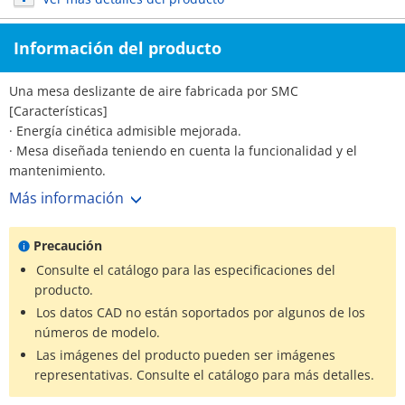
Información del producto
Una mesa deslizante de aire fabricada por SMC
[Características]
· Energía cinética admisible mejorada.
· Mesa diseñada teniendo en cuenta la funcionalidad y el
mantenimiento.
· El montaje es igual que en el producto convencional, la serie
Más información
MXQ.
· Amplia gama de reguladores de carrera (opcional).
Precaución
· Mesa de “tipo de longitud total acortada” disponible.
· La altura total se reduce en un 10 % en comparación con el
Consulte el catálogo para las especificaciones del
producto convencional.
producto.
· Reducción de peso del 22%.
Los datos CAD no están soportados por algunos de los
· Se proporcionan ranuras para el montaje de tuberías /
números de modelo.
interruptores automáticos en ambos laterales.
Las imágenes del producto pueden ser imágenes
representativas. Consulte el catálogo para más detalles.