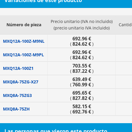
Variaciones de este producto
Precio unitario (IVA no incluido)
Número de pieza
Canti
(precio unitario IVA incluido)
692.96 €
MXQ12A-100Z-M9NL
824.62 €
(
)
692.96 €
MXQ12A-100Z-M9PL
824.62 €
(
)
703.55 €
MXQ12A-100Z1
837.22 €
(
)
639.49 €
MXQ8A-75ZG-X27
760.99 €
(
)
695.65 €
MXQ8A-75ZG3
827.82 €
(
)
582.15 €
MXQ8A-75ZH
692.76 €
(
)
Las personas que vieron este producto