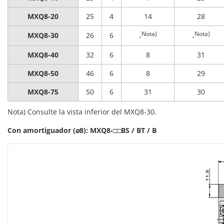
MXQ8-20
25
4
14
28
Nota)
Nota)
MXQ8-30
26
6
-
-
MXQ8-40
32
6
8
31
MXQ8-50
46
6
8
29
MXQ8-75
50
6
31
30
Nota) Consulte la vista inferior del MXQ8-30.
Con amortiguador (⌀8): MXQ8-□□BS / BT / B