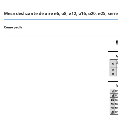
Mesa deslizante de aire ⌀6, ⌀8, ⌀12, ⌀16, ⌀20, ⌀25, ser
Cómo pedir