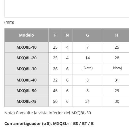
(mm)
Modelo
F
N
G
H
MXQ8L-10
25
4
7
25
MXQ8L-20
25
4
14
28
Nota)
Nota)
MXQ8L-30
26
6
-
-
MXQ8L-40
32
6
8
31
MXQ8L-50
46
6
8
29
MXQ8L-75
50
6
31
30
Nota) Consulte la vista inferior del MXQ8L-30.
Con amortiguador (⌀ 8): MXQ8L-□□BS / BT / B