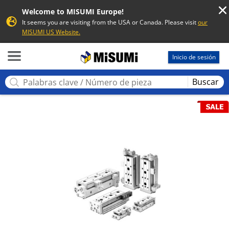
Welcome to MISUMI Europe!
It seems you are visiting from the USA or Canada. Please visit
our
MISUMI US Website.
MISUMI
Inicio de sesión
Buscar