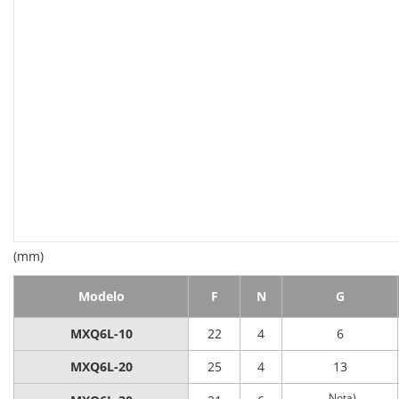
(mm)
Modelo
F
N
G
MXQ6L-10
22
4
6
MXQ6L-20
25
4
13
Nota)