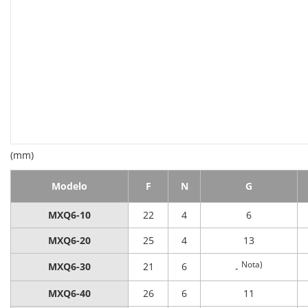
(mm)
Modelo
F
N
G
MXQ6-10
22
4
6
MXQ6-20
25
4
13
Nota)
MXQ6-30
21
6
-
MXQ6-40
26
6
11