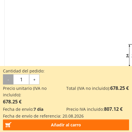
Cantidad del pedido:
-
+
Con cerradura de extremo (⌀8): MXQ8L-□□R
678.25 €
Precio unitario (IVA no
Total (IVA no incluido):
incluido):
678.25 €
807.12 €
Fecha de envío:
7 día
Precio IVA incluido:
Fecha de envío de referencia:
20.08.2026
Añadir al carro