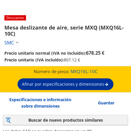
Descuento
Mesa deslizante de aire, serie MXQ (MXQ16L-
10C)
SMC
678.25 €
Precio unitario normal (IVA no incluido):
Precio unitario (IVA incluido):
807.12 €
Número de pieza:
MXQ16L-10C
Afinar por especificaciones y dimensiones
Especificaciones e información
Guardar
sobre dimensiones
Buscar de nuevo productos similares