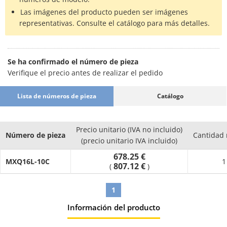
Las imágenes del producto pueden ser imágenes
representativas. Consulte el catálogo para más detalles.
Se ha confirmado el número de pieza
Verifique el precio antes de realizar el pedido
Lista de números de pieza
Catálogo
Precio unitario (IVA no incluido)
Número de pieza
Cantidad
(precio unitario IVA incluido)
678.25 €
MXQ16L-10C
1
807.12 €
(
)
1
Información del producto