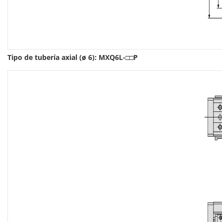
Tipo de tubería axial (ø 6): MXQ6L-□□P