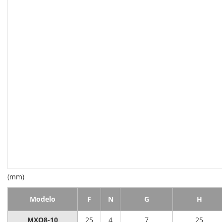
(mm)
Modelo
F
N
G
H
MXQ8-10
25
4
7
25