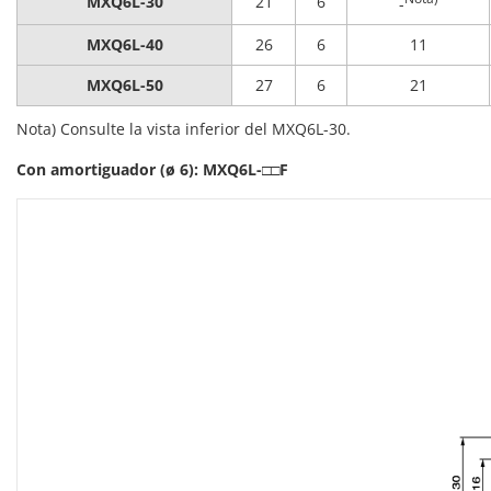
MXQ6L-30
21
6
-
MXQ6L-40
26
6
11
MXQ6L-50
27
6
21
Nota) Consulte la vista inferior del MXQ6L-30.
Con amortiguador (ø 6): MXQ6L-□□F