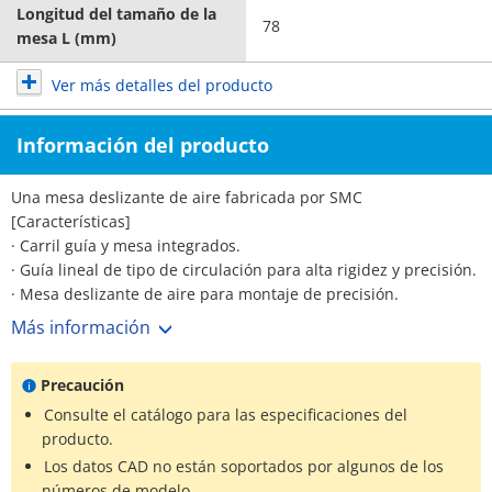
Longitud del tamaño de la
78
mesa L (mm)
Ver más detalles del producto
Información del producto
Una mesa deslizante de aire fabricada por SMC
[Características]
· Carril guía y mesa integrados.
· Guía lineal de tipo de circulación para alta rigidez y precisión.
· Mesa deslizante de aire para montaje de precisión.
· Un tipo simétrico también está disponible de serie.
Más información
· Se proporciona una ranura para la fijación de interruptores
automáticos en consideración a la seguridad.
Precaución
· Amplia gama de opciones.
· Mejora de la resistencia a la carga.
Consulte el catálogo para las especificaciones del
· Mejor repetibilidad de montaje de piezas de trabajo y
producto.
cuerpos.
Los datos CAD no están soportados por algunos de los
· Parte de la placa de extremo reforzado.
números de modelo.