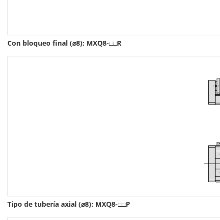
Con bloqueo final (⌀8): MXQ8-□□R
Tipo de tubería axial (⌀8): MXQ8-□□P