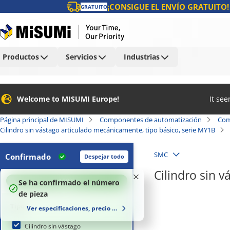
¡CONSIGUE EL ENVÍO GRATUITO!
GRATUITO
Productos
Servicios
Industrias
Welcome to MISUMI Europe!
It se
Página principal de MISUMI
Componentes de automatización
Com
Cilindro sin vástago articulado mecánicamente, tipo básico, serie MY1B
SMC
Confirmado
Despejar todo
Cilindro sin 
100
%
Se ha confirmado el número
de pieza
Tipo
Ver especificaciones, precio y plazo de entrega
Cilindro sin vástago