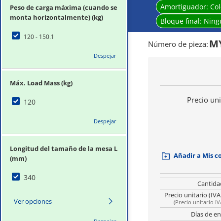
Amortiguador:
Col
Peso de carga máxima (cuando se
monta horizontalmente) (kg)
Bloque final:
Ning
120 - 150.1
MY
Número de pieza
:
Despejar
Máx. Load Mass (kg)
Precio uni
120
Despejar
Longitud del tamaño de la mesa L
Añadir a Mis 
(mm)
340
Cantida
Precio unitario (IVA
Ver opciones
(
Precio unitario IV
Días de en