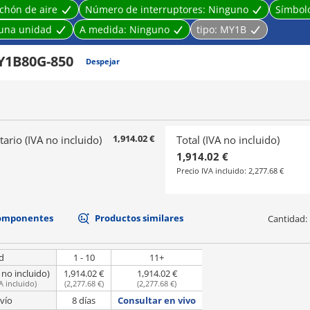
chón de aire
Número de interruptores:
Ninguno
Símbolo
una unidad
A medida:
Ninguno
tipo:
MY1B
1B80G-850
Despejar
1,914.02 €
tario (IVA no incluido)
Total (IVA no incluido)
1,914.02 €
Precio IVA incluido:
2,277.68 €
componentes
Productos similares
Cantidad:
d
1 - 10
11+
 no incluido)
1,914.02 €
1,914.02 €
A incluido
)
(
2,277.68 €
)
(
2,277.68 €
)
vío
8 días
Consultar en vivo