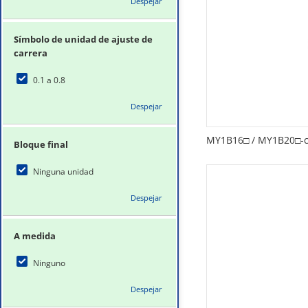
Despejar
Símbolo de unidad de ajuste de
carrera
0.1 a 0.8
Despejar
MY1B16□ / MY1B20□-c
Bloque final
Ninguna unidad
Despejar
A medida
Ninguno
Despejar