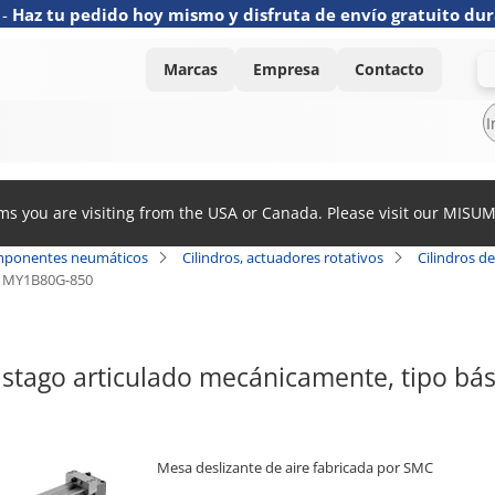
-
Haz tu pedido hoy mismo y disfruta de envío gratuito dur
Marcas
Empresa
Contacto
ems you are visiting from the USA or Canada. Please visit our MISU
ponentes neumáticos
Cilindros, actuadores rotativos
Cilindros d
MY1B80G-850
vástago articulado mecánicamente, tipo b
Mesa deslizante de aire fabricada por SMC