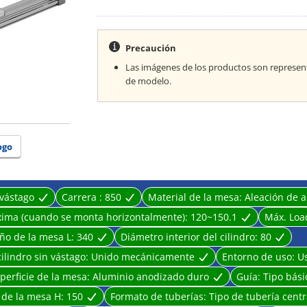
[Características]
· Puede usarse en combinación con varias guías seg
· Diseño sencillo y que ahorra espacio, sin ninguna 
Precaución
· Hay una amplia variedad disponible desde ⌀10 ha
Las imágenes de los productos son represen
de modelo.
ogo
 vástago
Carrera :
850
Material de la mesa:
Aleación de 
xima (cuando se monta horizontalmente):
120~150.1
Máx. Loa
ño de la mesa L:
340
Diámetro interior del cilindro:
80
ilindro sin vástago:
Unido mecánicamente
Entorno de uso:
U
perficie de la mesa:
Aluminio anodizado duro
Guía:
Tipo bási
 de la mesa H:
150
Formato de tuberías:
Tipo de tubería centr