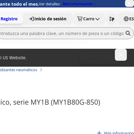
ante todo el mes.
Ver detalles:
Más información
Registro
Inicio de sesión
Carro
ES
MI US Website.
To MISUMI US
eslizantes neumáticos
ásico, serie MY1B (MY1B80G-850)
Más información