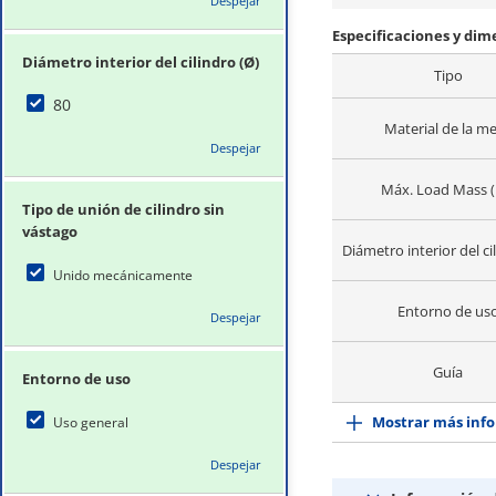
Despejar
Especificaciones y di
Diámetro interior del cilindro (Ø)
Tipo
80
Material de la m
Despejar
Máx. Load Mass (
Tipo de unión de cilindro sin
vástago
Diámetro interior del ci
Unido mecánicamente
Entorno de us
Despejar
Guía
Entorno de uso
Mostrar más info
Uso general
Despejar