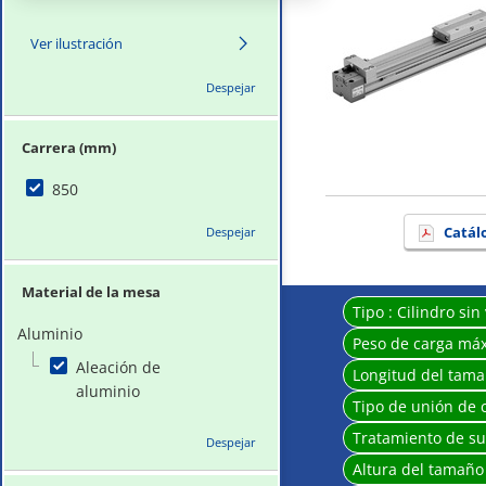
Ver ilustración
Despejar
Carrera (mm)
850
Catál
Despejar
Material de la mesa
Tipo :
Cilindro sin
Aluminio
Peso de carga má
Aleación de
Longitud del tama
aluminio
Tipo de unión de c
Tratamiento de su
Despejar
Altura del tamaño