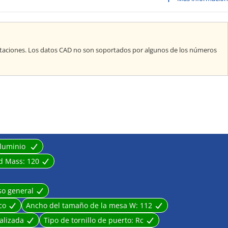
ún las condiciones
guía
sta ⌀100
taciones. Los datos CAD no son soportados por algunos de los números
aluminio
d Mass:
120
so general
co
Ancho del tamaño de la mesa W:
112
alizada
Tipo de tornillo de puerto:
Rc