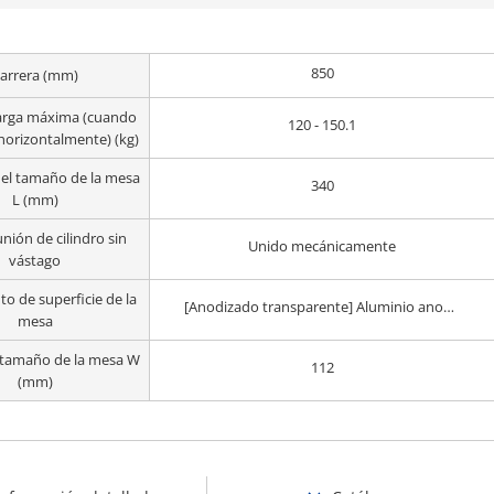
850
arrera (mm)
arga máxima (cuando
120 - 150.1
horizontalmente) (kg)
el tamaño de la mesa
340
L (mm)
nión de cilindro sin
Unido mecánicamente
vástago
o de superficie de la
[Anodizado transparente] Aluminio anodizado duro
mesa
 tamaño de la mesa W
112
(mm)