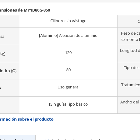
mensiones de MY1B80G-850
Cilindro sin vástago
C
Peso de c
[Aluminio] Aleación de aluminio
esa
se monta 
Longitud d
120
kg)
Tipo de u
80
lindro (Ø)
Tratamient
Uso general
o
Ancho del
[Sin guía] Tipo básico
rmación sobre el producto