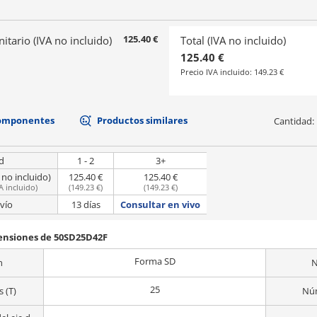
125.40 €
nitario (IVA no incluido)
Total (IVA no incluido)
125.40 €
Precio IVA incluido:
149.23 €
componentes
Productos similares
Cantidad:
d
1 - 2
3+
 no incluido)
125.40 €
125.40 €
A incluido
)
(
149.23 €
)
(
149.23 €
)
vío
13 días
Consultar en vivo
mensiones de 50SD25D42F
Forma SD
n
N
25
 (T)
Núm