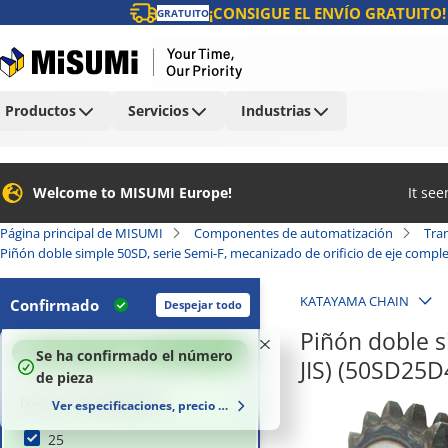
¡CONSIGUE EL ENVÍO GRATUITO!
GRATUITO
Productos
Servicios
Industrias
Welcome to MISUMI Europe!
It se
Página principal de MISUMI
Componentes de automatización
Tra
Piñón doble simple 50SD, serie Semi-F, mecanizado de orificio de eje compl
KATAYAMA CHAIN
Confirmado
Despejar todo
Piñón doble s
100
%
Se ha confirmado el número
JIS) (50SD25D
de pieza
Número de dientes (T)
Ver especificaciones, precio y plazo de entrega
25