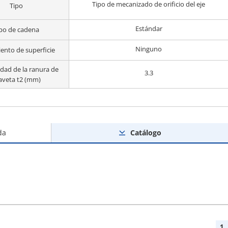
Tipo de mecanizado de orificio del eje
Tipo
Estándar
po de cadena
Ninguno
ento de superficie
dad de la ranura de
3.3
aveta t2 (mm)
da
Catálogo
1