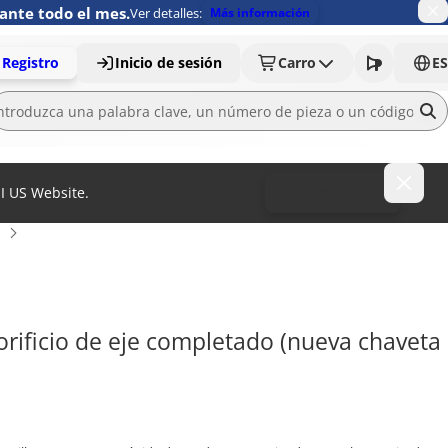
ante todo el mes.
Ver detalles:
Más información
Registro
Inicio de sesión
Carro
ES
MI US Website.
To MISUMI US
rificio de eje completado (nueva chaveta 