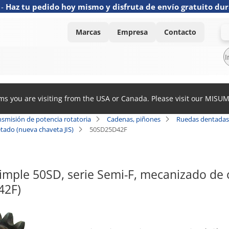
-
Haz tu pedido hoy mismo y disfruta de envío gratuito dur
Marcas
Empresa
Contacto
ems you are visiting from the USA or Canada. Please visit our MISU
nsmisión de potencia rotatoria
Cadenas, piñones
Ruedas dentadas
etado (nueva chaveta JIS)
50SD25D42F
imple 50SD, serie Semi-F, mecanizado de o
42F)