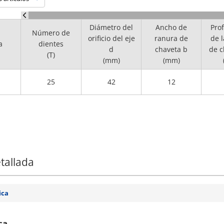
Diámetro del
Ancho de
Pro
Número de
orificio del eje
ranura de
de 
a
dientes
d
chaveta b
de c
(T)
(mm)
(mm)
25
42
12
tallada
ica
ca