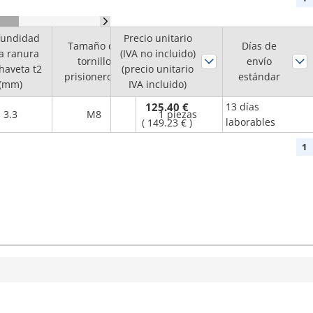
fundidad
Precio unitario
Tamaño de
Cantidad
Días de
la ranura
(IVA no incluido)
tornillo
mínima de
envío
haveta t2
(precio unitario
prisionero M
pedido
estándar
(mm)
IVA incluido)
125.40 €
13 días
3.3
M8
1 piezas
laborables
(
149.23 €
)
1