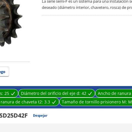
La serie semi-F es un sistema para una instalación
deseado (diámetro interior, chavetero, rosca) de pro
ogo
s:
25
Diámetro del orificio del eje d:
42
Ancho de ranura
 ranura de chaveta t2:
3.3
Tamaño de tornillo prisionero M:
M
SD25D42F
Despejar