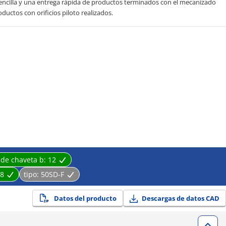
 sencilla y una entrega rápida de productos terminados con el mecanizado
ductos con orificios piloto realizados.
 de chaveta b:
12
8
tipo:
50SD-F
Datos del producto
Descargas de datos CAD