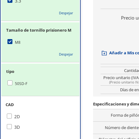
3.3
Despejar
Precio u
Tamaño de tornillo prisionero M
M8
Añadir a Mis 
Despejar
Cantida
tipo
Precio unitario (IVA
(
Precio unitario IV
50SD-F
Días de en
Especificaciones y di
CAD
Forma de piñó
2D
3D
Número de dientes