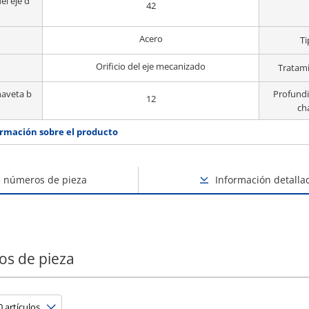
el eje d
42
Acero
Ti
Orificio del eje mecanizado
Tratami
haveta b
Profundi
12
ch
rmación sobre el producto
e números de pieza
Información detalla
os de pieza