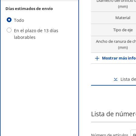
Diámetro del orificio d
(mm)
Días estimados de envío
Material
Todo
Tipo de eje
En el plazo de 13 días
laborables
Ancho de ranura de c
(mm)
Mostrar más info
Lista d
Lista de númer
Número de artículos