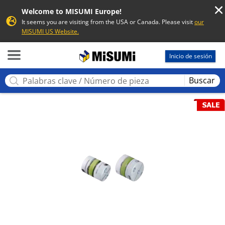
Welcome to MISUMI Europe!
It seems you are visiting from the USA or Canada. Please visit
our
MISUMI US Website.
MISUMI
Inicio de sesión
Buscar