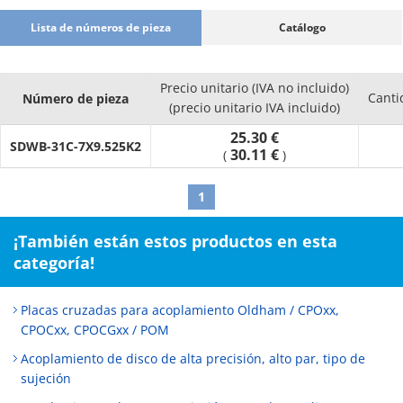
Lista de números de pieza
Catálogo
Precio unitario (IVA no incluido)
Canti
Número de pieza
(precio unitario IVA incluido)
25.30 €
SDWB-31C-7X9.525K2
30.11 €
(
)
1
¡También están estos productos en esta
categoría!
Placas cruzadas para acoplamiento Oldham / CPOxx,
CPOCxx, CPOCGxx / POM
Acoplamiento de disco de alta precisión, alto par, tipo de
sujeción