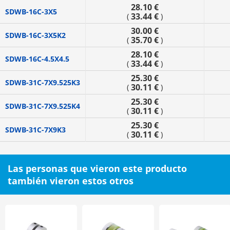
28.10 €
SDWB-16C-3X5
33.44 €
(
)
30.00 €
SDWB-16C-3X5K2
35.70 €
(
)
28.10 €
SDWB-16C-4.5X4.5
33.44 €
(
)
25.30 €
SDWB-31C-7X9.525K3
30.11 €
(
)
25.30 €
SDWB-31C-7X9.525K4
30.11 €
(
)
25.30 €
SDWB-31C-7X9K3
30.11 €
(
)
Las personas que vieron este producto
también vieron estos otros