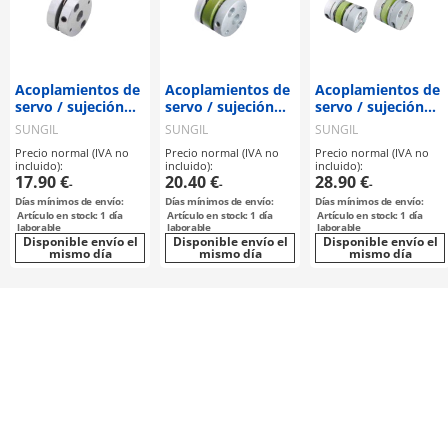
Acoplamientos de
Acoplamientos de
Acoplamientos de
servo / sujeción
servo / sujeción
servo / sujeción
por tornillo
por tornillo
por cubo, chaveta
SUNGIL
SUNGIL
SUNGIL
prisionero,
prisionero,
/ 2 discos: acero /
Precio normal (IVA no
Precio normal (IVA no
Precio normal (IVA no
chaveta / 1 disco:
chaveta / 2 discos:
cuerpo: aluminio /
incluido):
incluido):
incluido):
acero / cuerpo:
acero / cuerpo:
SDWC / SUNGIL
17.90 €
20.40 €
28.90 €
-
-
-
aluminio / SHDS-
aluminio / SDWB /
Días mínimos de envío:
Días mínimos de envío:
Días mínimos de envío:
56 / SUNGIL
SUNGIL
Artículo en stock: 1 día
Artículo en stock: 1 día
Artículo en stock: 1 día
laborable
laborable
laborable
Disponible envío el
Disponible envío el
Disponible envío el
mismo día
mismo día
mismo día